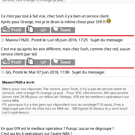
Ce n'est pas tout à fait vrai, chez Sosh il y'a bien un service client.
Après pour Orange, moi je te dirais la même chose pour SFR !!!
Maxou17620
, Posté le: Lun 06 Juin 2016, 17:25
Sujet du message:
C'est vrai qu'après les avis différent, mais chez Sosh, comme chez red, aucun
service client (par tel)
GG, Posté le: Mar 07 Juin 2016, 11:06
Sujet du message:
Maxou17620 a écrit:
Merci pour vos réponses. Par contre, pour Sosh, il n'y a pas de service client et
surtout, c'est orange! Et orange ça pue... Pour SFR, c'est environ 35€ sans promo
(sinon c'est 24.99) pour un début de 10mbps. SFR est les meilleurs opérateurs sur
notre NRA.
PS: pourquoi il y a des gens qui répondent non au sondage?? Et aussi, Free a
dégroupé pas loin de chez moi un NRA de... 300 lignes! Et dessus ils y sont tous!
Les 6 opérateurs.
En quoi SFR est le meilleur opérateur ? Puisqu' aucun ne dégroupe ?
C'est qui les 6 opérateurs sur l'autre NRA ?