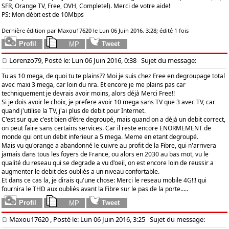
SFR, Orange TV, Free, OVH, Completel). Merci de votre aide!
PS: Mon débit est de 10Mbps
Dernière édition par Maxou17620 le Lun 06 Juin 2016, 3:28; édité 1 fois
Lorenzo79, Posté le: Lun 06 Juin 2016, 0:38
Sujet du message:
Tu as 10 mega, de quoi tu te plains?? Moi je suis chez Free en degroupage total
avec maxi 3 mega, car loin du nra. Et encore je me plains pas car
techniquement je devrais avoir moins, alors déjà Merci Free!!
Si je dois avoir le choix, je prefere avoir 10 mega sans TV que 3 avec TV, car
quand j'utilise la TV, j'ai plus de debit pour Internet.
C'est sur que c'est bien d'être degroupé, mais quand on a déjà un debit correct,
on peut faire sans certains services. Car il reste encore ENORMEMENT de
monde qui ont un debit inferieur a 5 mega. Meme en etant degroupé.
Mais vu qu'orange a abandonné le cuivre au profit de la Fibre, qui n'arrivera
jamais dans tous les foyers de France, ou alors en 2030 au bas mot, vu le
qualité du reseau qui se degrade a vu d'oeil, on est encore loin de reussir a
augmenter le debit des oubliés a un niveau confortable.
Et dans ce cas la, je dirais qu'une chose: Merci le reseau mobile 4G!!! qui
fournira le THD aux oubliés avant la Fibre sur le pas de la porte.....
Maxou17620
, Posté le: Lun 06 Juin 2016, 3:25
Sujet du message: