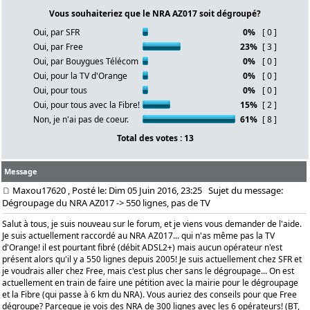
Vous souhaiteriez que le NRA AZ017 soit dégroupé?
Oui, par SFR
0%
[ 0 ]
Oui, par Free
23%
[ 3 ]
Oui, par Bouygues Télécom
0%
[ 0 ]
Oui, pour la TV d'Orange
0%
[ 0 ]
Oui, pour tous
0%
[ 0 ]
Oui, pour tous avec la Fibre!
15%
[ 2 ]
Non, je n'ai pas de coeur.
61%
[ 8 ]
Total des votes : 13
Message
Maxou17620
, Posté le: Dim 05 Juin 2016, 23:25
Sujet du message:
Dégroupage du NRA AZ017 -> 550 lignes, pas de TV
Salut à tous, je suis nouveau sur le forum, et je viens vous demander de l'aide.
Je suis actuellement raccordé au NRA AZ017... qui n'as même pas la TV
d'Orange! il est pourtant fibré (débit ADSL2+) mais aucun opérateur n'est
présent alors qu'il y a 550 lignes depuis 2005! Je suis actuellement chez SFR et
je voudrais aller chez Free, mais c'est plus cher sans le dégroupage... On est
actuellement en train de faire une pétition avec la mairie pour le dégroupage
et la Fibre (qui passe à 6 km du NRA). Vous auriez des conseils pour que Free
dégroupe? Parceque je vois des NRA de 300 lignes avec les 6 opérateurs! (BT,