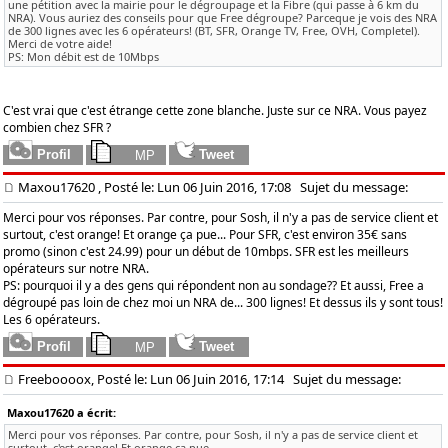
une pétition avec la mairie pour le dégroupage et la Fibre (qui passe à 6 km du
NRA). Vous auriez des conseils pour que Free dégroupe? Parceque je vois des NRA
de 300 lignes avec les 6 opérateurs! (BT, SFR, Orange TV, Free, OVH, Completel).
Merci de votre aide!
PS: Mon débit est de 10Mbps
C'est vrai que c'est étrange cette zone blanche. Juste sur ce NRA. Vous payez
combien chez SFR ?
Maxou17620
, Posté le: Lun 06 Juin 2016, 17:08
Sujet du message:
Merci pour vos réponses. Par contre, pour Sosh, il n'y a pas de service client et
surtout, c'est orange! Et orange ça pue... Pour SFR, c'est environ 35€ sans
promo (sinon c'est 24.99) pour un début de 10mbps. SFR est les meilleurs
opérateurs sur notre NRA.
PS: pourquoi il y a des gens qui répondent non au sondage?? Et aussi, Free a
dégroupé pas loin de chez moi un NRA de... 300 lignes! Et dessus ils y sont tous!
Les 6 opérateurs.
Freeboooox, Posté le: Lun 06 Juin 2016, 17:14
Sujet du message:
Maxou17620 a écrit:
Merci pour vos réponses. Par contre, pour Sosh, il n'y a pas de service client et
surtout, c'est orange! Et orange ça pue...