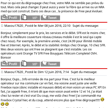
Pour ce qui est du dégroupage chez Free, votre NRA ne semble pas prévu du
tout. Mais cela peut changer. Il peut aussi y avoir la Fibre qui arrive ou un NRA
med qui soit construit. Dans ces deux cas , la présence de Free peut évoluer.
Maxou17620
, Posté le: Mer 08 Juin 2016, 22:10
Sujet du message:
Bonjour, simplement pour le prix, les services et le débit. SFR est le moins cher,
il offre là meilleure couverture réseau (niveau mobile il est le seul qui capte
chez nous). Par exemple, la première année, c'est 24.99 pour illimité mobile
fixe et Internet. Après, le débit et la stabilité: 6mbps chez Orange, 10 chez SFR.
Mes deux voisins qui ont Free se plaignent que c'est instable. Les six
opérateurs sont Orange TV SFR Free Bouygues Télécom Completel OVH.
Bonsoir
Maxou17620
, Posté le: Dim 12 Juin 2016, 7:14
Sujet du message:
Bonjour, Oups... Info erronée de ma part pour Free. C'est lui le meilleur
opérateur sur ma commune car en fait, ma voisine avait juste une veille
Freebox naze (donc instable et mauvais débit) et mon voisin un vieux PC XP! En
fait, j'ai appelé Free, il m'ont dit que mon voisin avait entre 12 et 14, j'ai était
chez lui rester et c'est vrai! Du coup, me voilà chez Free! J'ai commandé ma
Freebox Crystal hier, et du coup, attend encore plus que Free dégroupe!!!!!!