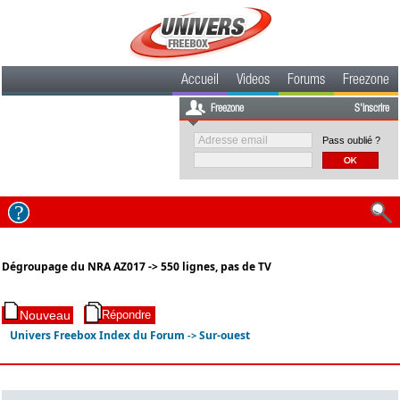
Accueil
Videos
Forums
Freezone
Freezone
S'inscrire
Pass oublié ?
Dégroupage du NRA AZ017 -> 550 lignes, pas de TV
Univers Freebox Index du Forum
Sur-ouest
->