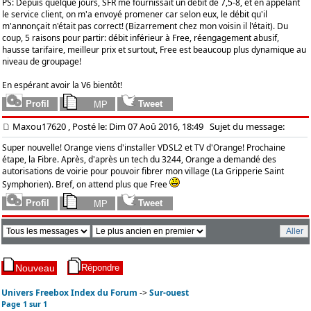
PS: Depuis quelque jours, SFR me fournissait un débit de 7,5-8, et en appelant
le service client, on m'a envoyé promener car selon eux, le débit qu'il
m'annonçait n'était pas correct! (Bizarrement chez mon voisin il l'était). Du
coup, 5 raisons pour partir: débit inférieur à Free, réengagement abusif,
hausse tarifaire, meilleur prix et surtout, Free est beaucoup plus dynamique au
niveau de groupage!
En espérant avoir la V6 bientôt!
Maxou17620
, Posté le: Dim 07 Aoû 2016, 18:49
Sujet du message:
Super nouvelle! Orange viens d'installer VDSL2 et TV d'Orange! Prochaine
étape, la Fibre. Après, d'après un tech du 3244, Orange a demandé des
autorisations de voirie pour pouvoir fibrer mon village (La Gripperie Saint
Symphorien). Bref, on attend plus que Free
Univers Freebox Index du Forum
->
Sur-ouest
Page
1
sur
1