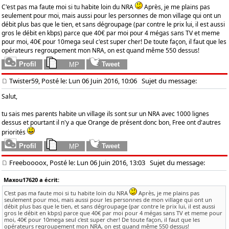
C'est pas ma faute moi si tu habite loin du NRA
Après, je me plains pas
seulement pour moi, mais aussi pour les personnes de mon village qui ont un
débit plus bas que le tien, et sans dégroupage (par contre le prix lui, il est aussi
gros le débit en kbps) parce que 40€ par moi pour 4 mégas sans TV et meme
pour moi, 40€ pour 10mega seul c'est super cher! De toute façon, il faut que les
opérateurs regroupement mon NRA, on est quand même 550 dessus!
Twister59, Posté le: Lun 06 Juin 2016, 10:06
Sujet du message:
Salut,
tu sais mes parents habite un village ils sont sur un NRA avec 1000 lignes
dessus et pourtant il n'y a que Orange de présent donc bon, Free ont d'autres
priorités
Freeboooox, Posté le: Lun 06 Juin 2016, 13:03
Sujet du message:
Maxou17620 a écrit:
C'est pas ma faute moi si tu habite loin du NRA
Après, je me plains pas
seulement pour moi, mais aussi pour les personnes de mon village qui ont un
débit plus bas que le tien, et sans dégroupage (par contre le prix lui, il est aussi
gros le débit en kbps) parce que 40€ par moi pour 4 mégas sans TV et meme pour
moi, 40€ pour 10mega seul c'est super cher! De toute façon, il faut que les
opérateurs regroupement mon NRA, on est quand même 550 dessus!