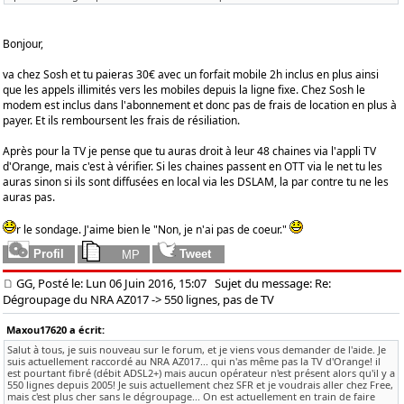
Bonjour,
va chez Sosh et tu paieras 30€ avec un forfait mobile 2h inclus en plus ainsi
que les appels illimités vers les mobiles depuis la ligne fixe. Chez Sosh le
modem est inclus dans l'abonnement et donc pas de frais de location en plus à
payer. Et ils remboursent les frais de résiliation.
Après pour la TV je pense que tu auras droit à leur 48 chaines via l'appli TV
d'Orange, mais c'est à vérifier. Si les chaines passent en OTT via le net tu les
auras sinon si ils sont diffusées en local via les DSLAM, la par contre tu ne les
auras pas.
r le sondage. J'aime bien le "Non, je n'ai pas de coeur."
GG, Posté le: Lun 06 Juin 2016, 15:07
Sujet du message: Re:
Dégroupage du NRA AZ017 -> 550 lignes, pas de TV
Maxou17620 a écrit:
Salut à tous, je suis nouveau sur le forum, et je viens vous demander de l'aide. Je
suis actuellement raccordé au NRA AZ017... qui n'as même pas la TV d'Orange! il
est pourtant fibré (débit ADSL2+) mais aucun opérateur n'est présent alors qu'il y a
550 lignes depuis 2005! Je suis actuellement chez SFR et je voudrais aller chez Free,
mais c'est plus cher sans le dégroupage... On est actuellement en train de faire