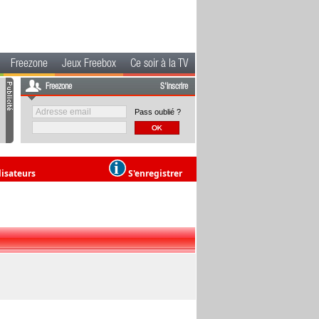
Freezone
Jeux Freebox
Ce soir à la TV
Freezone
S'inscrire
Pass oublié ?
lisateurs
S'enregistrer