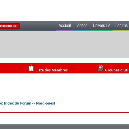
Accueil
Videos
Univers TV
Forums
Liste des Membres
Groupes d'uti
ox Index du Forum
Nord-ouest
->