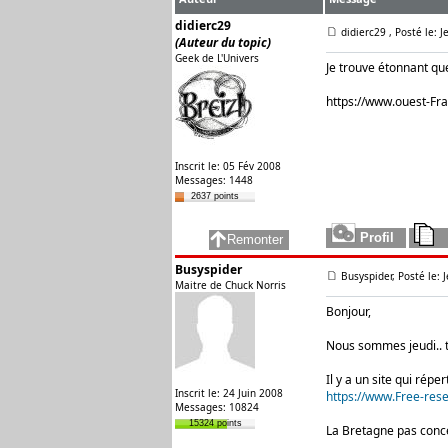
didierc29
didierc29
, Posté le: 
(Auteur du topic)
Geek de L'Univers
Je trouve étonnant que
https://www.ouest-Fra
Inscrit le: 05 Fév 2008
Messages: 1448
2637 points
Busyspider
Busyspider, Posté le: 
Maitre de Chuck Norris
Bonjour,
Nous sommes jeudi.. 
Il y a un site qui rép
Inscrit le: 24 Juin 2008
https://www.Free-rese
Messages: 10824
15324 points
La Bretagne pas conc