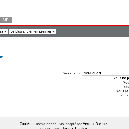
st
Sauter vers:
Vous
ne p
Vo
Vo
Vous
ne
Vous
CoolVista
Vincent Barrier
Thème phpbb
- Site adapté par
Univers Freebox
© 2005 - 2009