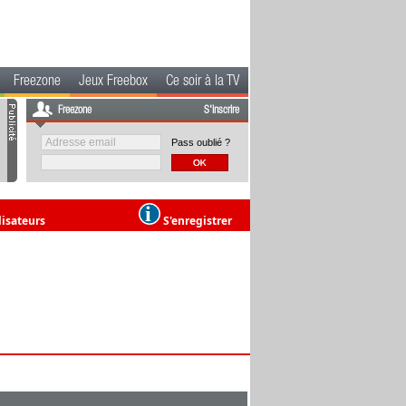
Freezone
Jeux Freebox
Ce soir à la TV
Freezone
S'inscrire
Pass oublié ?
lisateurs
S'enregistrer