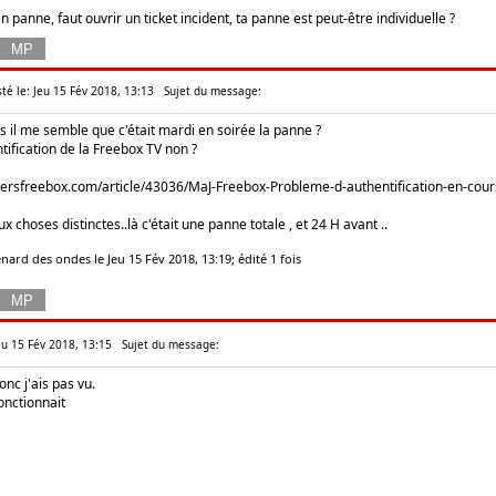
n panne, faut ouvrir un ticket incident, ta panne est peut-être individuelle ?
té le: Jeu 15 Fév 2018, 13:13
Sujet du message:
ais il me semble que c'était mardi en soirée la panne ?
ification de la Freebox TV non ?
versfreebox.com/article/43036/MaJ-Freebox-Probleme-d-authentification-en-cou
x choses distinctes..là c'était une panne totale , et 24 H avant ..
nard des ondes le Jeu 15 Fév 2018, 13:19; édité 1 fois
Jeu 15 Fév 2018, 13:15
Sujet du message:
onc j'ais pas vu.
onctionnait