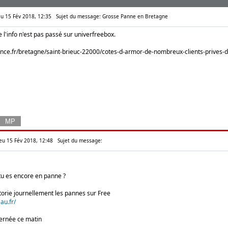
Jeu 15 Fév 2018, 12:35
Sujet du message: Grosse Panne en Bretagne
 l'info n'est pas passé sur univerfreebox.
nce.fr/bretagne/saint-brieuc-22000/cotes-d-armor-de-nombreux-clients-prives-d-
Jeu 15 Fév 2018, 12:48
Sujet du message:
tu es encore en panne ?
ertorie journellement les pannes sur Free
au.fr/
ernée ce matin