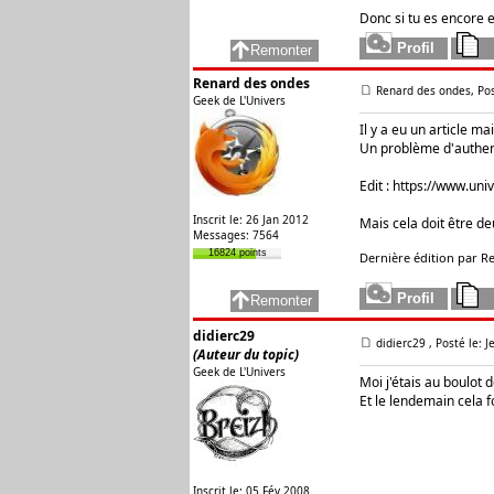
Donc si tu es encore e
Renard des ondes
Renard des ondes, Pos
Geek de L'Univers
Il y a eu un article m
Un problème d'authent
Edit :
https://www.uni
Inscrit le: 26 Jan 2012
Mais cela doit être deu
Messages: 7564
16824 points
Dernière édition par Re
didierc29
didierc29
, Posté le: 
(Auteur du topic)
Geek de L'Univers
Moi j'étais au boulot d
Et le lendemain cela f
Inscrit le: 05 Fév 2008