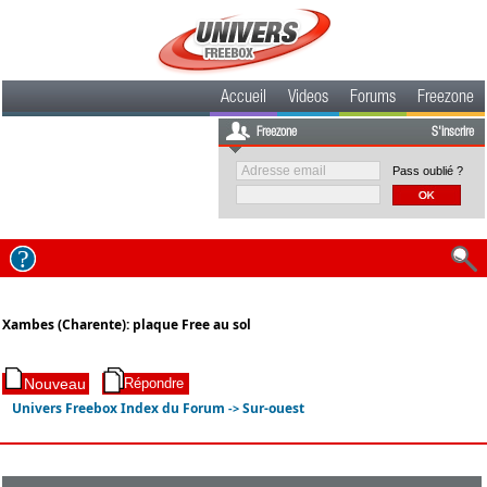
Accueil
Videos
Forums
Freezone
Freezone
S'inscrire
Pass oublié ?
Xambes (Charente): plaque Free au sol
Univers Freebox Index du Forum
Sur-ouest
->