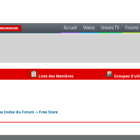
Accueil
Videos
Univers TV
Forums
Liste des Membres
Groupes d'uti
ox Index du Forum
Free Store
->