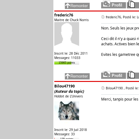
frederic76
frederic76, Posté le: 
Maitre de Chuck Norris
Non. Seuls les jeux pr
Ceci dit il n'y a quas
achats. Actives bien 
Inscrit le: 28 Déc 2011
Evites les gametree qu
Messages: 11033
15965 points
Bilou47190
Bilou47190
, Posté le
(Auteur du topic)
Hobbit de L'Univers
Merci, tanpis pour les
Inscrit le: 29 Juil 2018
Messages: 33