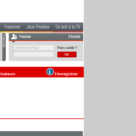
Freezone
Jeux Freebox
Ce soir à la TV
Freezone
S'inscrire
Pass oublié ?
lisateurs
S'enregistrer