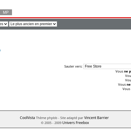
e
Sauter vers:
Vous
ne p
Vo
Vo
Vous
ne
Vous
CoolVista
Vincent Barrier
Thème phpbb
- Site adapté par
Univers Freebox
© 2005 - 2009