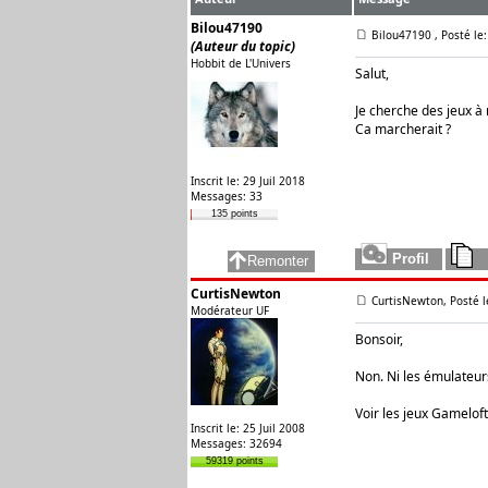
Bilou47190
Bilou47190
, Posté le
(Auteur du topic)
Hobbit de L'Univers
Salut,
Je cherche des jeux à
Ca marcherait ?
Inscrit le: 29 Juil 2018
Messages: 33
135 points
CurtisNewton
CurtisNewton, Posté l
Modérateur UF
Bonsoir,
Non. Ni les émulateur
Voir les jeux Gameloft
Inscrit le: 25 Juil 2008
Messages: 32694
59319 points