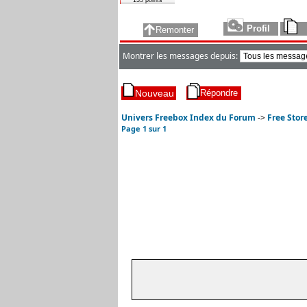
135 points
Montrer les messages depuis:
Univers Freebox Index du Forum
->
Free Stor
Page
1
sur
1