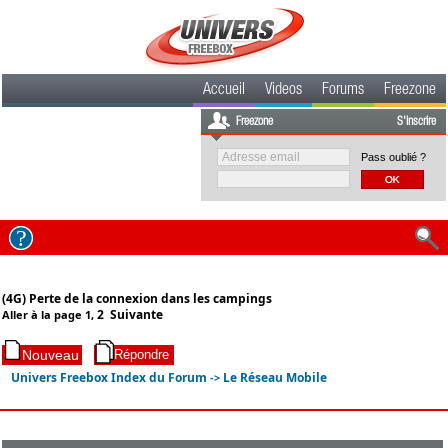
Accueil
Videos
Forums
Freezone
Freezone
S'inscrire
Pass oublié ?
(4G) Perte de la connexion dans les campings
2
Suivante
Aller à la page
1
,
Univers Freebox Index du Forum
Le Réseau Mobile
->