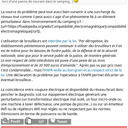
lors d'une panne de courant dans le camping...)
La source du problème peut tout aussi bien survenir à une surcharge du
réseau tout comme il peut aussi s'agir d'un phénomène lié à un élément
perturbateur dans l'environnement du camping (cf. :
[url=https://fr.wikipedia.org/wiki/Compatibilité_électromagnétique]compatibilité
électromagnétique[/url]).
L'utilisation de brouilleurs est
interdite par la loi
. "
Par dérogation, les
établissements pénitentiaires peuvent continuer à utiliser des brouilleurs et il en
est de même pour les besoins de l’ordre public, de la défense et de la sécurité
nationale, ainsi que pour le service public de la justice, de manière générale.
Le non-respect de cette interdiction est punie d'une peine de six mois
d'emprisonnement et de 30 000 euros d'amende.
". Après pas vu pas pris mais
c'est condamnable... mais l'
ANFR veille au bon grain et au respect strict de la
loi
. Une déclaration du problème par l'opérateur à l'ANFR permet d'écarter un
éventuel brouilleur...
La coïncidence entre coupure électrique et disponibilité du réseau ferait donc
pencher le diagnostic soit sur équipement électrique générant une
perturbation (un transformateur électrique mal isolé, un four micro-onde ou
une machine à laver défectueux, une pompe de piscine...) ou sur un émetteur
Wifi ou de répéteurs Wifi mal réglés ou ne respectant pas les normes
d'émissions en terme de puissance ou de bande.