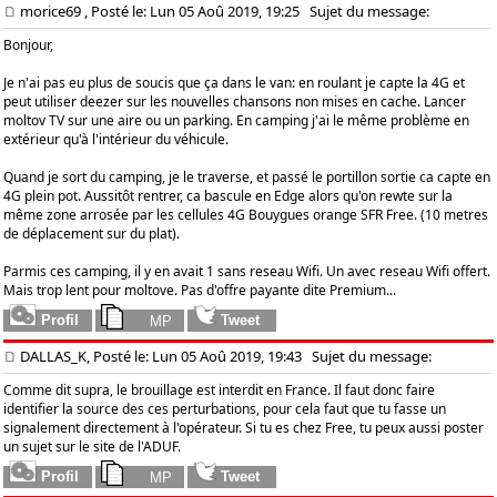
morice69
, Posté le: Lun 05 Aoû 2019, 19:25
Sujet du message:
Bonjour,
Je n'ai pas eu plus de soucis que ça dans le van: en roulant je capte la 4G et
peut utiliser deezer sur les nouvelles chansons non mises en cache. Lancer
moltov TV sur une aire ou un parking. En camping j'ai le même problème en
extérieur qu'à l'intérieur du véhicule.
Quand je sort du camping, je le traverse, et passé le portillon sortie ca capte en
4G plein pot. Aussitôt rentrer, ca bascule en Edge alors qu'on rewte sur la
même zone arrosée par les cellules 4G Bouygues orange SFR Free. (10 metres
de déplacement sur du plat).
Parmis ces camping, il y en avait 1 sans reseau Wifi. Un avec reseau Wifi offert.
Mais trop lent pour moltove. Pas d'offre payante dite Premium...
DALLAS_K, Posté le: Lun 05 Aoû 2019, 19:43
Sujet du message:
Comme dit supra, le brouillage est interdit en France. Il faut donc faire
identifier la source des ces perturbations, pour cela faut que tu fasse un
signalement directement à l'opérateur. Si tu es chez Free, tu peux aussi poster
un sujet sur le site de l'ADUF.