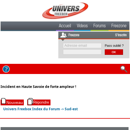
Accueil
Videos
Forums
Freezone
Freezone
S'inscrire
Pass oublié ?
Incident en Haute Savoie de forte ampleur !
Univers Freebox Index du Forum
Sud-est
->