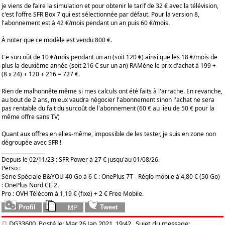
je viens de faire la simulation et pour obtenir le tarif de 32 € avec la télévision,
c'est l'offre SFR Box 7 qui est sélectionnée par défaut. Pour la version 8,
l'abonnement est à 42 €/mois pendant un an puis 60 €/mois.
À noter que ce modèle est vendu 800 €.
Ce surcoût de 10 €/mois pendant un an (soit 120 €) ainsi que les 18 €/mois de
plus la deuxième année (soit 216 € sur un an) RAMène le prix d'achat à 199 +
(8 x 24) + 120 + 216 = 727 €.
Rien de malhonnête même si mes calculs ont été faits à l'arrache. En revanche,
au bout de 2 ans, mieux vaudra négocier l'abonnement sinon l'achat ne sera
pas rentable du fait du surcoût de l'abonnement (60 € au lieu de 50 € pour la
même offre sans TV)
Quant aux offres en elles-même, impossible de les tester, je suis en zone non
dégroupée avec SFR !
_________________
Depuis le 02/11/23 : SFR Power à 27 € jusqu'au 01/08/26.
Perso :
Série Spéciale B&YOU 40 Go à 6 € : OnePlus 7T - Réglo mobile à 4,80 € (50 Go)
: OnePlus Nord CE 2.
Pro : OVH Télécom à 1,19 € (fixe) + 2 € Free Mobile.
DG33600, Posté le: Mar 26 Jan 2021, 19:42
Sujet du message: