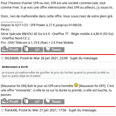
Pour l'histoire d'aimer SFR ou non, SFR est une société commerciale, tout
comme Free. Si je vois une offre intéressante chez SFR ou ailleurs, j'y souscris.
Donc, rien de malhonnête dans cette offre. Vous souscrivez de votre plein gré.
_________________
Depuis le 02/11/23 : SFR Power à 27 € jusqu'au 01/08/26.
Perso :
Série Spéciale B&YOU 40 Go à 6 € : OnePlus 7T - Réglo mobile à 4,80 € (50 Go)
: OnePlus Nord CE 2.
Pro : OVH Télécom à 1,19 € (fixe) + 2 € Free Mobile.
DG33600, Posté le: Mar 26 Jan 2021, 22:09
Sujet du message:
dodorouen a écrit:
je trouve çà malhonnête de gonfler le prix du forfait quand tu prends la télé vu
que tu paies déjà les 8 balles
[Mauvaise foi ON] Bah le jour où SFR sera honnête
[Mauvaise foi OFF]. C'est
une offre "innovante", si elle te va sur la durée tu prends, si elle est louche, tu
passes.
franki06, Posté le: Mer 27 Jan 2021, 17:56
Sujet du message: