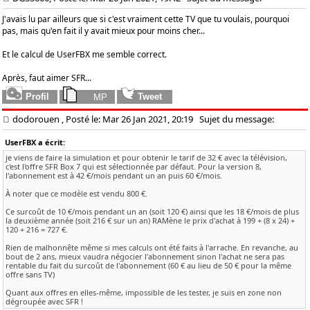
J'avais lu par ailleurs que si c'est vraiment cette TV que tu voulais, pourquoi
pas, mais qu'en fait il y avait mieux pour moins cher...
Et le calcul de UserFBX me semble correct.
Après, faut aimer SFR...
dodorouen
, Posté le: Mar 26 Jan 2021, 20:19
Sujet du message:
UserFBX a écrit:
je viens de faire la simulation et pour obtenir le tarif de 32 € avec la télévision,
c'est l'offre SFR Box 7 qui est sélectionnée par défaut. Pour la version 8,
l'abonnement est à 42 €/mois pendant un an puis 60 €/mois.
À noter que ce modèle est vendu 800 €.
Ce surcoût de 10 €/mois pendant un an (soit 120 €) ainsi que les 18 €/mois de plus
la deuxième année (soit 216 € sur un an) RAMène le prix d'achat à 199 + (8 x 24) +
120 + 216 = 727 €.
Rien de malhonnête même si mes calculs ont été faits à l'arrache. En revanche, au
bout de 2 ans, mieux vaudra négocier l'abonnement sinon l'achat ne sera pas
rentable du fait du surcoût de l'abonnement (60 € au lieu de 50 € pour la même
offre sans TV)
Quant aux offres en elles-même, impossible de les tester, je suis en zone non
dégroupée avec SFR !