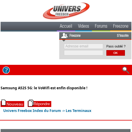
Accueil
Videos
Forums
Freezone
Freezone
S'inscrire
Pass oublié ?
Samsung A52S 5G: le VoWifi est enfin disponible !
Univers Freebox Index du Forum
Les Terminaux
->