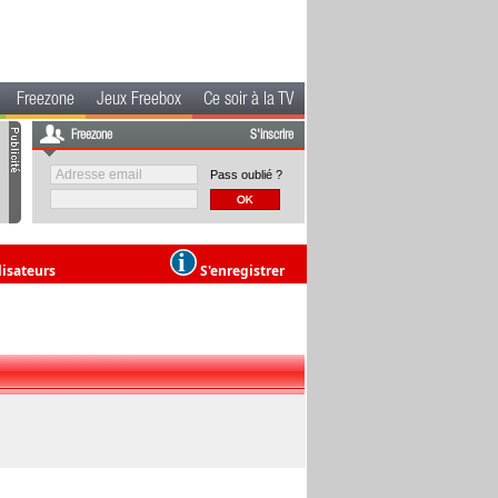
Freezone
Jeux Freebox
Ce soir à la TV
Freezone
S'inscrire
Pass oublié ?
lisateurs
S'enregistrer