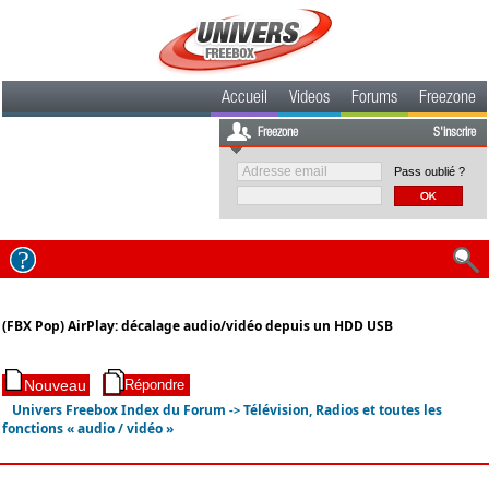
Accueil
Videos
Forums
Freezone
Freezone
S'inscrire
Pass oublié ?
(FBX Pop) AirPlay: décalage audio/vidéo depuis un HDD USB
Univers Freebox Index du Forum
Télévision, Radios et toutes les
->
fonctions « audio / vidéo »