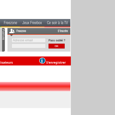
Freezone
Jeux Freebox
Ce soir à la TV
Freezone
S'inscrire
Pass oublié ?
lisateurs
S'enregistrer