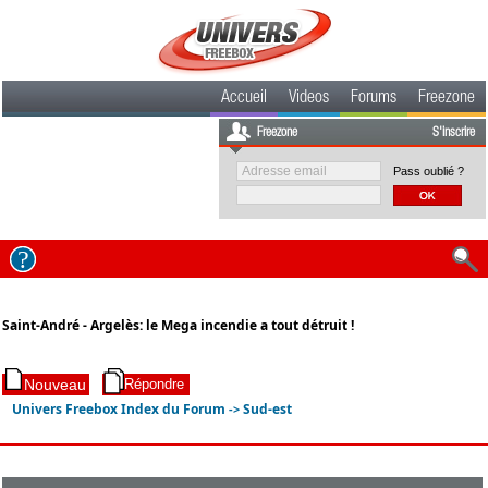
Accueil
Videos
Forums
Freezone
Freezone
S'inscrire
Pass oublié ?
Saint-André - Argelès: le Mega incendie a tout détruit !
Univers Freebox Index du Forum
Sud-est
->