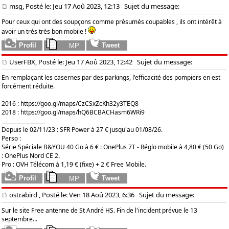
msg, Posté le: Jeu 17 Aoû 2023, 12:13
Sujet du message:
Pour ceux qui ont des soupçons comme présumés coupables , ils ont intérêt à
avoir un très très bon mobile !
UserFBX, Posté le: Jeu 17 Aoû 2023, 12:42
Sujet du message:
En remplaçant les casernes par des parkings, l'efficacité des pompiers en est
forcément réduite.
2016 :
https://goo.gl/maps/CzCSxZcKh32y3TEQ8
2018 :
https://goo.gl/maps/hQ6BCBACHasm6WRi9
_________________
Depuis le 02/11/23 : SFR Power à 27 € jusqu'au 01/08/26.
Perso :
Série Spéciale B&YOU 40 Go à 6 € : OnePlus 7T - Réglo mobile à 4,80 € (50 Go)
: OnePlus Nord CE 2.
Pro : OVH Télécom à 1,19 € (fixe) + 2 € Free Mobile.
ostrabird
, Posté le: Ven 18 Aoû 2023, 6:36
Sujet du message:
Sur le site Free antenne de St André HS. Fin de l'incident prévue le 13
septembre...