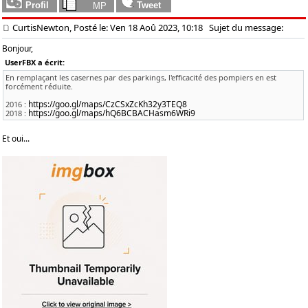
CurtisNewton, Posté le: Ven 18 Aoû 2023, 10:18
Sujet du message:
Bonjour,
UserFBX a écrit:
En remplaçant les casernes par des parkings, l'efficacité des pompiers en est
forcément réduite.
https://goo.gl/maps/CzCSxZcKh32y3TEQ8
2016 :
https://goo.gl/maps/hQ6BCBACHasm6WRi9
2018 :
Et oui...