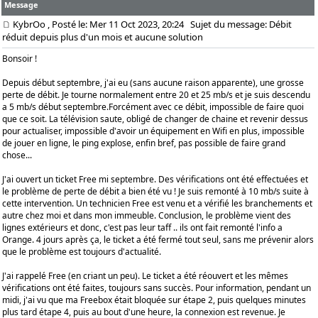
Message
KybrOo
, Posté le: Mer 11 Oct 2023, 20:24
Sujet du message: Débit
réduit depuis plus d'un mois et aucune solution
Bonsoir !
Depuis début septembre, j'ai eu (sans aucune raison apparente), une grosse
perte de débit. Je tourne normalement entre 20 et 25 mb/s et je suis descendu
a 5 mb/s début septembre.Forcément avec ce débit, impossible de faire quoi
que ce soit. La télévision saute, obligé de changer de chaine et revenir dessus
pour actualiser, impossible d'avoir un équipement en Wifi en plus, impossible
de jouer en ligne, le ping explose, enfin bref, pas possible de faire grand
chose...
J'ai ouvert un ticket Free mi septembre. Des vérifications ont été effectuées et
le problème de perte de débit a bien été vu ! Je suis remonté à 10 mb/s suite à
cette intervention. Un technicien Free est venu et a vérifié les branchements et
autre chez moi et dans mon immeuble. Conclusion, le problème vient des
lignes extérieurs et donc, c'est pas leur taff .. ils ont fait remonté l'info a
Orange. 4 jours après ça, le ticket a été fermé tout seul, sans me prévenir alors
que le problème est toujours d'actualité.
J'ai rappelé Free (en criant un peu). Le ticket a été réouvert et les mêmes
vérifications ont été faites, toujours sans succès. Pour information, pendant un
midi, j'ai vu que ma Freebox était bloquée sur étape 2, puis quelques minutes
plus tard étape 4, puis au bout d'une heure, la connexion est revenue. Je