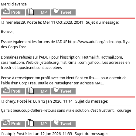
Merci d'avance
menelas29, Posté le: Mer 11 Oct 2023, 20:41
Sujet du message:
Bonsoir,
Essaie également les forums de l'ADUF
https://www.aduf.org/index.php.
Il y a
des Corps Free
Domaines refusés sur l'ADUF pour l'inscription : Hotmail.fr, Hotmail.com,
caramail.com, Web.de, jetable.org, fr.st, Gmail.com, yahoo... Les adresses en
free.fr et laposte.net sont acceptées
Pense à renseigner ton profil avec ton identifiant en fbx...... pour obtenir de
l'aide d'un Corp Free. Inutile de renseigner ton adresse MAC.
chery, Posté le: Lun 12 Jan 2026, 11:14
Sujet du message:
Ça fait beaucoup d’allers-retours sans vraie solution, c’est frustrant… courage
Slope Rider
abpfr, Posté le: Lun 12 Jan 2026, 11:33
Sujet du message: