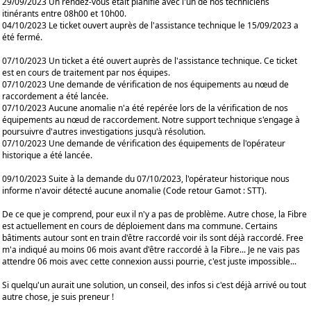
29/09/2023 Un rendez-vous était planifié avec l'un de nos techniciens
itinérants entre 08h00 et 10h00.
04/10/2023 Le ticket ouvert auprès de l'assistance technique le 15/09/2023 a
été fermé.
07/10/2023 Un ticket a été ouvert auprès de l'assistance technique. Ce ticket
est en cours de traitement par nos équipes.
07/10/2023 Une demande de vérification de nos équipements au nœud de
raccordement a été lancée.
07/10/2023 Aucune anomalie n'a été repérée lors de la vérification de nos
équipements au nœud de raccordement. Notre support technique s'engage à
poursuivre d'autres investigations jusqu'à résolution.
07/10/2023 Une demande de vérification des équipements de l'opérateur
historique a été lancée.
09/10/2023 Suite à la demande du 07/10/2023, l'opérateur historique nous
informe n'avoir détecté aucune anomalie (Code retour Gamot : STT).
De ce que je comprend, pour eux il n'y a pas de problème. Autre chose, la Fibre
est actuellement en cours de déploiement dans ma commune. Certains
bâtiments autour sont en train d'être raccordé voir ils sont déjà raccordé. Free
m'a indiqué au moins 06 mois avant d'être raccordé à la Fibre... Je ne vais pas
attendre 06 mois avec cette connexion aussi pourrie, c'est juste impossible...
Si quelqu'un aurait une solution, un conseil, des infos si c'est déjà arrivé ou tout
autre chose, je suis preneur !