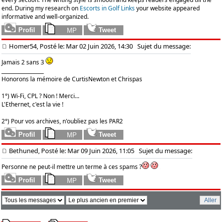
end. During my research on
Escorts in Golf Links
your website appeared
informative and well-organized.
Homer54, Posté le: Mar 02 Juin 2026, 14:30
Sujet du message:
Jamais 2 sans 3
_________________
Honorons la mémoire de CurtisNewton et Chrispas
1°) Wi-Fi, CPL ? Non ! Merci...
L'Ethernet, c'est la vie !
2°) Pour vos archives, n'oubliez pas les PAR2
Bethuned, Posté le: Mar 09 Juin 2026, 11:05
Sujet du message:
Personne ne peut-il mettre un terme à ces spams ?
sex dolls usa