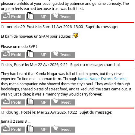
pleasure unfolds at your pace, guided by patience and genuine curiosity. The
orgasm feels earned because trust was built first.
menelas29, Posté le: Sam 11 Avr 2026, 13:00
Sujet du message:
Et bam de nouveau un SPAM pour adultes !
Please un modo SVP !
sfsv, Posté le: Mer 22 Avr 2026, 9:22
Sujet du message: chanchal
They had heard that Kamla Nagar was full of hidden gems, but they never
expected To find one in human form. Through
Kamla Nagar Escorts Service
,
they met a companion who showed them the city's soul. They walked through
bookshops, shared plates of street food, and talked until the stars came out. It
wasn't just a date; it was a memory they would carry forever.
Kloung , Posté le: Mer 22 Avr 2026, 10:22
Sujet du message:
Jamais 2 sans 3 ...