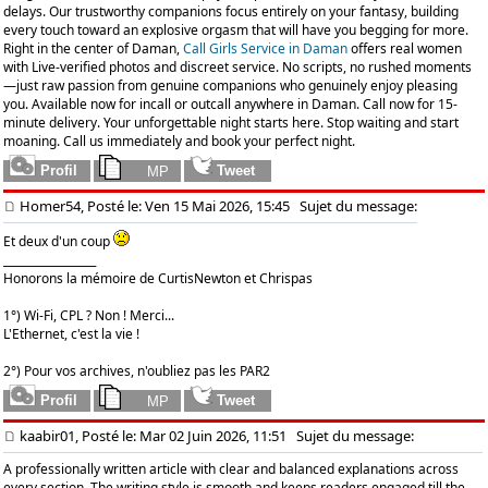
delays. Our trustworthy companions focus entirely on your fantasy, building
every touch toward an explosive orgasm that will have you begging for more.
Right in the center of Daman,
Call Girls Service in Daman
offers real women
with Live-verified photos and discreet service. No scripts, no rushed moments
—just raw passion from genuine companions who genuinely enjoy pleasing
you. Available now for incall or outcall anywhere in Daman. Call now for 15-
minute delivery. Your unforgettable night starts here. Stop waiting and start
moaning. Call us immediately and book your perfect night.
Homer54, Posté le: Ven 15 Mai 2026, 15:45
Sujet du message:
Et deux d'un coup
_________________
Honorons la mémoire de CurtisNewton et Chrispas
1°) Wi-Fi, CPL ? Non ! Merci...
L'Ethernet, c'est la vie !
2°) Pour vos archives, n'oubliez pas les PAR2
kaabir01, Posté le: Mar 02 Juin 2026, 11:51
Sujet du message:
A professionally written article with clear and balanced explanations across
every section. The writing style is smooth and keeps readers engaged till the