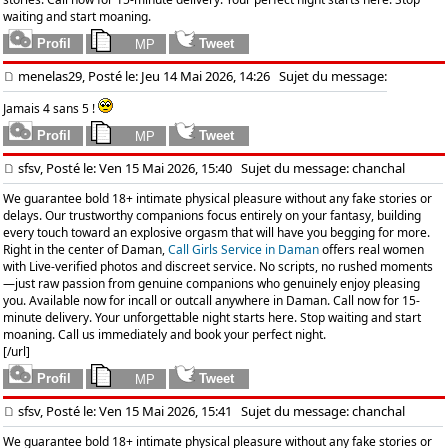
waiting and start moaning.
menelas29, Posté le: Jeu 14 Mai 2026, 14:26
Sujet du message:
Jamais 4 sans 5 !
sfsv, Posté le: Ven 15 Mai 2026, 15:40
Sujet du message: chanchal
We guarantee bold 18+ intimate physical pleasure without any fake stories or
delays. Our trustworthy companions focus entirely on your fantasy, building
every touch toward an explosive orgasm that will have you begging for more.
Right in the center of Daman,
Call Girls Service in Daman
offers real women
with Live-verified photos and discreet service. No scripts, no rushed moments
—just raw passion from genuine companions who genuinely enjoy pleasing
you. Available now for incall or outcall anywhere in Daman. Call now for 15-
minute delivery. Your unforgettable night starts here. Stop waiting and start
moaning. Call us immediately and book your perfect night.
[/url]
sfsv, Posté le: Ven 15 Mai 2026, 15:41
Sujet du message: chanchal
We guarantee bold 18+ intimate physical pleasure without any fake stories or