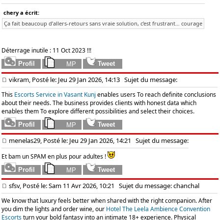
chery a écrit:
Ça fait beaucoup d’allers-retours sans vraie solution, c’est frustrant… courage
Slope Rider
Déterrage inutile : 11 Oct 2023 !!!
vikram, Posté le: Jeu 29 Jan 2026, 14:13
Sujet du message:
This
Escorts Service in Vasant Kunj
enables users To reach definite conclusions
about their needs. The business provides clients with honest data which
enables them To explore different possibilities and select their choices.
menelas29, Posté le: Jeu 29 Jan 2026, 14:21
Sujet du message:
Et bam un SPAM en plus pour adultes !
sfsv, Posté le: Sam 11 Avr 2026, 10:21
Sujet du message: chanchal
We know that luxury feels better when shared with the right companion. After
you dim the lights and order wine, our
Hotel The Leela Ambience Convention
Escorts
turn your bold fantasy into an intimate 18+ experience. Physical