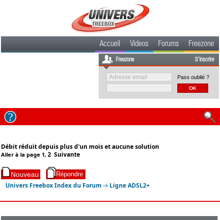
Accueil
Videos
Forums
Freezone
Freezone
S'inscrire
Pass oublié ?
Débit réduit depuis plus d'un mois et aucune solution
2
Suivante
Aller à la page
1
,
Univers Freebox Index du Forum
Ligne ADSL2+
->