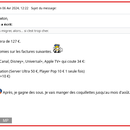
am 06 Avr 2024, 12:22
Sujet du message:
wton,
a écrit:
s migrer, alors... si c'est trop cher.
era de 127 €.
omies sur les factures suivantes.
k Canal, Disney+, Universal+, Apple TV+ qui coute 34 €:
ration (Server Ultra 50 €, Player Pop 10 € 1 seule fois)
(+10 €)
Après, je gagne des sous. Je vais manger des coquillettes jusqu'au mois d'août.