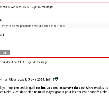
e: Ven 19 Avr 2024, 16:10
Sujet du message:
t:
l'attente de ma prochaine facture salée chez Free !!
a !!
am 04 Mai 2024, 13:58
Sujet du message:
4 mai, Ultra reçue le 5 avril 2024. Enfin !
ayer Pop. J'en déduis qu'
il est inclus dans les 59.99 € du pack Ultra
en plus du
e Delta. C'est donc bien un multi-Player gratuit pour les anciens abonnés Delta/D