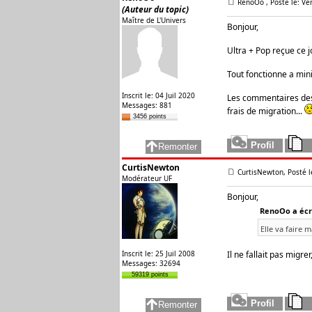
RenoOo
, Posté le: V
(Auteur du topic)
Maître de L'Univers
Bonjour,
Ultra + Pop reçue ce jo
Tout fonctionne a min
Inscrit le: 04 Juil 2020
Les commentaires des 
Messages: 881
frais de migration...
3456 points
CurtisNewton
CurtisNewton, Posté l
Modérateur UF
Bonjour,
RenoOo a écri
Elle va faire m
Inscrit le: 25 Juil 2008
Il ne fallait pas migrer,
Messages: 32694
59319 points