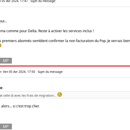
en 05 Avr 2024, 17:47
Sujet du message:
ur...
ima comme pour Delta. Reste à activer les services inclus !
premiers abonnés semblent confirmer la non facturation du Pop. Je verrais bien su
e: Ven 05 Avr 2024, 17:50
Sujet du message:
t:
al celle là avec les frais de migration...
 alors... si c'est trop cher.