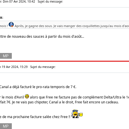
e: Dim 07 Avr 2024, 10:42
Sujet du message:
t:
mois !
Après, je gagne des sous. Je vais manger des coquillettes jusqu'au mois d'aoû
ttre de nouveau des sauces à partir du mois d'août...
en 19 Avr 2024, 15:29
Sujet du message:
anal a déjà facturé le pro-rata temporis de 7 €.
 le mois d'Avril
alors que Free ne facture pas de complément Delta/Ultra le 1e
fait 7€. Je ne vais pas chipoter, Canal a le droit, Free fait encore un cadeau.
te de ma prochaine facture salée chez Free !!