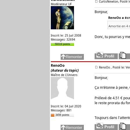
CurtisNewton, Posté l
Modérateur UF
Bonjour,
RenoOo a écri
Amortie en 4 
Inscrit le: 25 Juil 2008
Donc, tu pourras y me
Messages: 32694
59319 points
RenoOo
RenoOo
, Posté le: V
(Auteur du topic)
Maître de L'Univers
Bonjour,
Ça m'étonne à peine, C
Prélevé de 4.51 € pour
le reste prorata du for
Inscrit le: 04 Juil 2020
Messages: 881
3456 points
Toujours dans l'atten