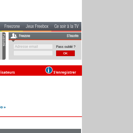
Freezone
Jeux Freebox
Ce soir à la TV
Freezone
S'inscrire
Pass oublié ?
lisateurs
S'enregistrer
éo »