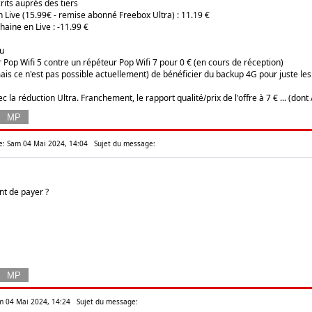
its auprès des tiers
 Live (15.99€ - remise abonné Freebox Ultra) : 11.19 €
aine en Live : -11.99 €
au
 Pop Wifi 5 contre un répéteur Pop Wifi 7 pour 0 € (en cours de réception)
 mais ce n'est pas possible actuellement) de bénéficier du backup 4G pour juste les
 la réduction Ultra. Franchement, le rapport qualité/prix de l'offre à 7 € ... (dont
e: Sam 04 Mai 2024, 14:04
Sujet du message:
ent de payer ?
am 04 Mai 2024, 14:24
Sujet du message: