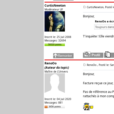
CurtisNewton
CurtisNewton, Posté l
Modérateur UF
Bonjour,
RenoOo a écri
Toujours dans 
T'inquiète ! Elle viendr
Inscrit le: 25 Juil 2008
Messages: 32694
59319 points
RenoOo
RenoOo
, Posté le: S
(Auteur du topic)
Maître de L'Univers
Bonjour,
Facture reçue ce jour, 
Pas de référence au Pl
rattachés à mon compt
Inscrit le: 04 Juil 2020
Messages: 881
3456 points