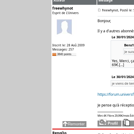
Auteur
Message
freewhynot
freewhynot, Posté le:
Esprit de L'Univers
Bonjour,
Il y a d'autres abonné
Le 30/01/2024
Bens19
Inscrit le: 28 Aoû 2009
Messages: 257
Je sui
3840 points
Yes, Merci, ç
69€.[...]
Le 30/01/2024
je viens de te
https://forum.univer
Je pense qu'à réceptio
_________________
Mini 4K Fibre 29,99€/mois Éd
RenoOo