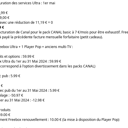
ration des services Ultra : 1er mai
,99 €
9,00 €
 avec une réduction de 11,19 € = 0
9 €
 facturation de Canal pour le pack CANAL basic à 7 €/mois pour être exhaustif. Free
 payé la précédente facture mensuelle forfaitaire (petit cadeau).
eebox Ultra + 1 Player Pop + anciens multi-TV :
s et options : 59.99 €
Ultra du 1er au 31 Mai 2024 : 59.99 €
 (correspond à l'option divertissement dans les packs CANAL)
c pub : 5.99 €
 €
ec pub du 1er au 31 Mai 2024 : 5.99 €
lage : -50.97 €
er au 31 Mai 2024 : -12.98 €
roduits
49.00 €
ement Freebox renouvellement : 10.00 € (la mise à disposition du Player Pop)