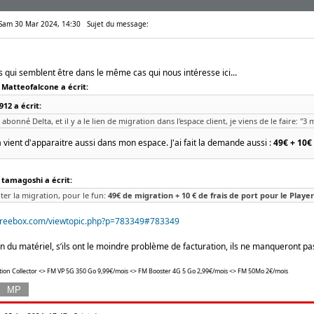
 Sam 30 Mar 2024, 14:30
Sujet du message:
s qui semblent être dans le même cas qui nous intéresse ici...
 Matteofalcone a écrit:
12 a écrit:
s abonné Delta, et il y a le lien de migration dans l'espace client, je viens de le faire: "3
a vient d'apparaitre aussi dans mon espace. J'ai fait la demande aussi :
49€ + 10€
 tamagoshi a écrit:
nter la migration, pour le fun:
49€ de migration + 10 € de frais de port pour le Playe
sfreebox.com/viewtopic.php?p=783349#783349
n du matériel, s’ils ont le moindre problème de facturation, ils ne manqueront pas
ition Collector <> FM VP 5G 350 Go 9,99€/mois <> FM Booster 4G 5 Go 2,99€/mois <> FM 50Mo 2€/mois