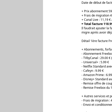
Date de début de factu
+ Prix abonnement 59
+ Frais de migration 4
+ Canal Live : 11,19 €
= Total facture 118.9
Il faudrait ajouter la
migre après avoir déjà
Détail 1ère facture Fr
+ Abonnements, forfait
- Abonnement Freebox 
- TVbyCanal : 29.00 €
- Universal+ : 5.99 €
- Netflix Standard ave
- Cafeyn : 9.99 €
- Amazon Prime : 6.99
- Disney+ Standard av
- Remise offre de coup
- Remise Freebox du 1
+ Autres services et p
- Frais de migration : 
- Envoi et conditionn