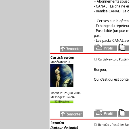
+ Abonnements souscr
- CANAL+ La chaine en
- Remise CANAL+ La ch
+ Cerises sur le gâte
- Echange du répéteur
- Possibilité (un jour
pas.
- Les packs CANAL avec
CurtisNewton
CurtisNewton, Posté l
Modérateur UF
Bonjour,
Qui c'est qui est cont
Inscrit le: 25 Juil 2008
Messages: 32694
59319 points
RenoOo
RenoOo
, Posté le: S
(Auteur du topic)