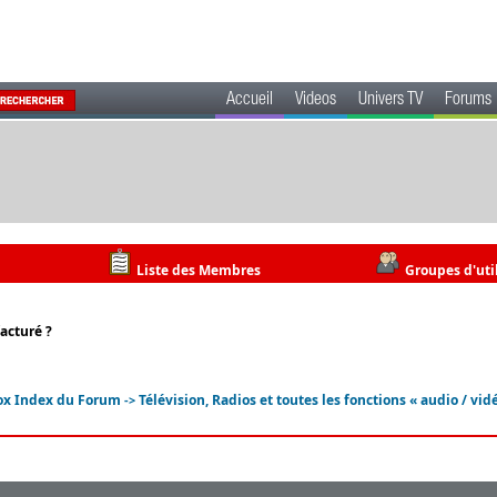
Accueil
Videos
Univers TV
Forums
Liste des Membres
Groupes d'uti
facturé ?
ox Index du Forum
Télévision, Radios et toutes les fonctions « audio / vid
->