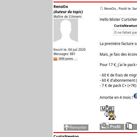
RenoOo
RenoOo
, Posté le: S
(Auteur du topic)
Maître de L'Univers
Hello Mister CurtisNe
CurtisNewton 
Il ne fallait pa
La première facture s
Inscrit le: 04 Juil 2020
Messages: 881
Mais, je fais des écon
3456 points
Pour 17 €, j'ai le pac
- 60 € de frais de mig
- 60 € d'abonnement 
- 7 € de pack C+ (+7€)
Amortie en 4 mois !
CurtisNewton