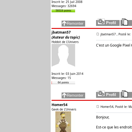
Inscrit le: 25 Juil 2008
Messages: 32694
59319 points
jbatman57
jbatman57
, Posté le
(Auteur du topic)
Hobbit de L'Univers
C'est un Google Pixel 
Inscrit le: 03 Juin 2014
Messages: 15
64 points
Homer54
Homer54, Posté le: M
Geek de L'Univers
Bonjour,
Est-ce que les endroit