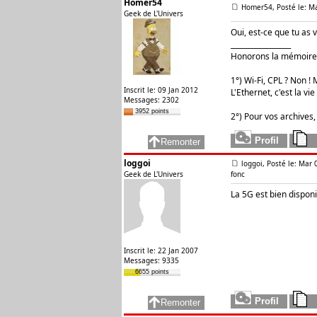
Homer54
Homer54, Posté le: M
Geek de L'Univers
Oui, est-ce que tu as
_________________
Honorons la mémoire 
1°) Wi-Fi, CPL ? Non ! M
Inscrit le: 09 Jan 2012
L'Ethernet, c'est la vie 
Messages: 2302
3952 points
2°) Pour vos archives,
loggoi
loggoi, Posté le: Mar
Geek de L'Univers
fonc
La 5G est bien dispo
Inscrit le: 22 Jan 2007
Messages: 9335
6655 points