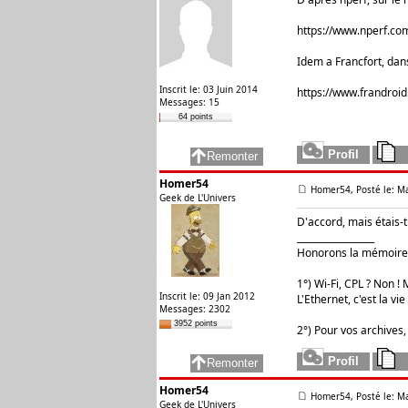
https://www.nperf.c
Idem a Francfort, dans
Inscrit le: 03 Juin 2014
https://www.frandroi
Messages: 15
64 points
Homer54
Homer54, Posté le: M
Geek de L'Univers
D'accord, mais étais-t
_________________
Honorons la mémoire 
1°) Wi-Fi, CPL ? Non ! M
Inscrit le: 09 Jan 2012
L'Ethernet, c'est la vie 
Messages: 2302
3952 points
2°) Pour vos archives,
Homer54
Homer54, Posté le: M
Geek de L'Univers