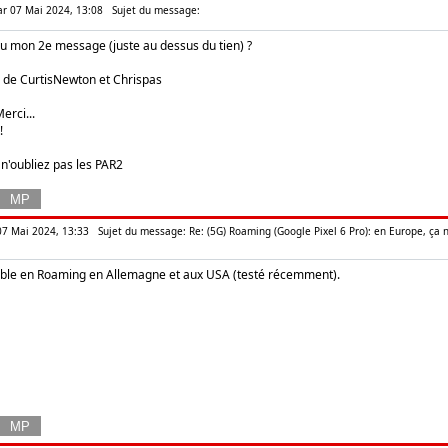
ar 07 Mai 2024, 13:08
Sujet du message:
 vu mon 2e message (juste au dessus du tien) ?
de CurtisNewton et Chrispas
erci...
!
 n'oubliez pas les PAR2
 07 Mai 2024, 13:33
Sujet du message: Re: (5G) Roaming (Google Pixel 6 Pro): en Europe, ça 
nible en Roaming en Allemagne et aux USA (testé récemment).