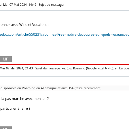
: Mar 07 Mai 2024, 14:49
Sujet du message:
ctionner avec Wind et Vodafone:
reebox.com/article/550231/abonnes-Free-mobile-decouvrez-sur-quels-reseaux-vo
: Mar 07 Mai 2024, 21:43
Sujet du message: Re: (5G) Roaming (Google Pixel 6 Pro): en Europe
:
n disponible en Roaming en Allemagne et aux USA (testé récemment).
 n'a pas marché avec mon tel. ?
articulier à faire ?