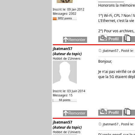
_________________
Honorons la mémoire 
Inscrit le: 09 Jan 2012
Messages: 2302
1°) Wi-Fi, CPL ? Non ! M
3952 points
L'Ethernet, c'est la vie 
2°) Pour vos archives,
jbatman57
jbatman57
, Posté le
(Auteur du topic)
Hobbit de L'Univers
Bonjour,
Je n'ai pas vérifié ce
que la 5G étaient dépl
Inscrit le: 03 Juin 2014
Messages: 15
64 points
jbatman57
jbatman57
, Posté le
(Auteur du topic)
Hobbit de L'Univers
D'après nperf, sur le 