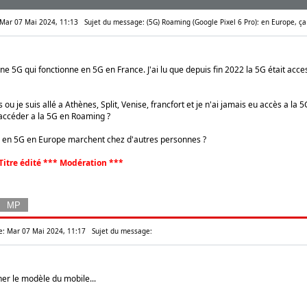
: Mar 07 Mai 2024, 11:13
Sujet du message: (5G) Roaming (Google Pixel 6 Pro): en Europe, ça
e 5G qui fonctionne en 5G en France. J'ai lu que depuis fin 2022 la 5G était acces
ou je suis allé a Athènes, Split, Venise, francfort et je n'ai jamais eu accès a la 5
r accéder a la 5G en Roaming ?
g en 5G en Europe marchent chez d'autres personnes ?
Titre édité *** Modération ***
e: Mar 07 Mai 2024, 11:17
Sujet du message:
ner le modèle du mobile...