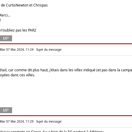
de CurtisNewton et Chrispas
erci...
!
 n'oubliez pas les PAR2
: Mar 07 Mai 2024, 11:24
Sujet du message:
 détail, car comme dit plus haut, j'étais dans les villes indiqué (et pas dans la c
oyées dans ces villes.
: Mar 07 Mai 2024, 11:29
Sujet du message:
réseau cosmote en Grece, il y a bien de la 5G partout à Athènes: