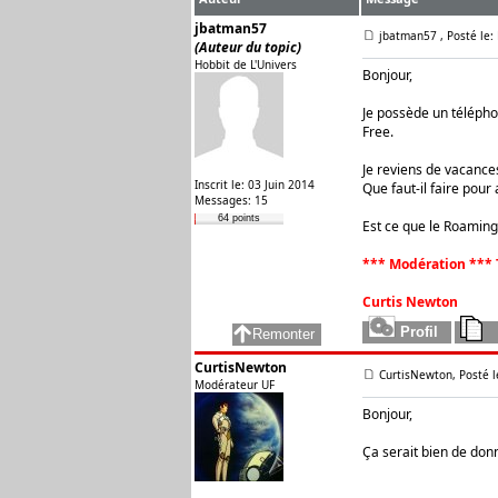
jbatman57
jbatman57
, Posté le
(Auteur du topic)
Hobbit de L'Univers
Bonjour,
Je possède un téléphon
Free.
Je reviens de vacances 
Inscrit le: 03 Juin 2014
Que faut-il faire pou
Messages: 15
64 points
Est ce que le Roamin
*** Modération *** 
Curtis Newton
CurtisNewton
CurtisNewton, Posté l
Modérateur UF
Bonjour,
Ça serait bien de don