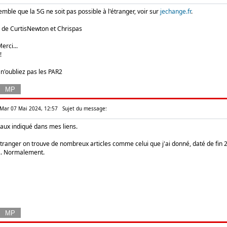
semble que la 5G ne soit pas possible à l'étranger, voir sur
jechange.fr
.
de CurtisNewton et Chrispas
erci...
!
 n'oubliez pas les PAR2
: Mar 07 Mai 2024, 12:57
Sujet du message:
seaux indiqué dans mes liens.
étranger on trouve de nombreux articles comme celui que j'ai donné, daté de fin 
... Normalement.