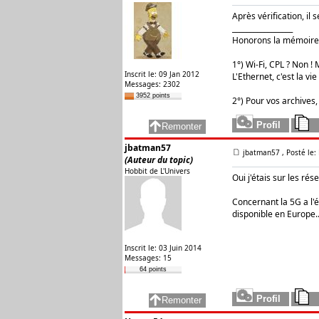
Après vérification, il 
_________________
Honorons la mémoire 
1°) Wi-Fi, CPL ? Non ! M
Inscrit le: 09 Jan 2012
L'Ethernet, c'est la vie 
Messages: 2302
3952 points
2°) Pour vos archives,
jbatman57
jbatman57
, Posté le
(Auteur du topic)
Hobbit de L'Univers
Oui j'étais sur les ré
Concernant la 5G a l'
disponible en Europe
Inscrit le: 03 Juin 2014
Messages: 15
64 points