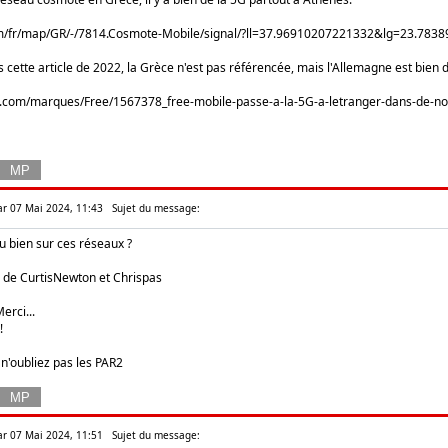
om/fr/map/GR/-/7814.Cosmote-Mobile/signal/?ll=37.96910207221332&lg=23.7
 cette article de 2022, la Grèce n'est pas référencée, mais l'Allemagne est bien 
d.com/marques/Free/1567378_free-mobile-passe-a-la-5G-a-letranger-dans-de-
ar 07 Mai 2024, 11:43
Sujet du message:
u bien sur ces réseaux ?
de CurtisNewton et Chrispas
erci...
!
 n'oubliez pas les PAR2
ar 07 Mai 2024, 11:51
Sujet du message: