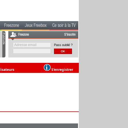
Freezone
Jeux Freebox
Ce soir à la TV
Freezone
S'inscrire
Pass oublié ?
lisateurs
S'enregistrer