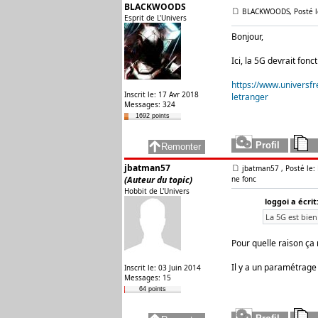
BLACKWOODS
BLACKWOODS, Posté le
Esprit de L'Univers
Bonjour,
Ici, la 5G devrait fon
https://www.universf
Inscrit le: 17 Avr 2018
letranger
Messages: 324
1692 points
jbatman57
jbatman57
, Posté le
(Auteur du topic)
ne fonc
Hobbit de L'Univers
loggoi a écrit
La 5G est bie
Pour quelle raison ça
Il y a un paramétrage p
Inscrit le: 03 Juin 2014
Messages: 15
64 points