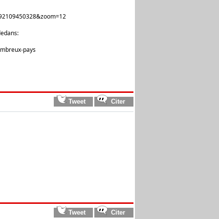
83892109450328&zoom=12
dedans:
nombreux-pays