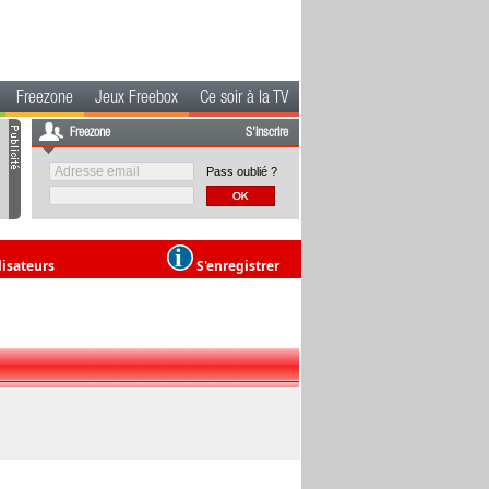
Freezone
Jeux Freebox
Ce soir à la TV
Freezone
S'inscrire
Pass oublié ?
lisateurs
S'enregistrer