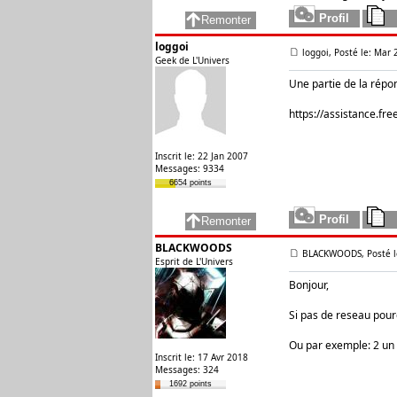
loggoi
loggoi, Posté le: Mar
Geek de L'Univers
Une partie de la répo
https://assistance.fre
Inscrit le: 22 Jan 2007
Messages: 9334
6654 points
BLACKWOODS
BLACKWOODS, Posté le
Esprit de L'Univers
Bonjour,
Si pas de reseau pourq
Ou par exemple: 2 un 
Inscrit le: 17 Avr 2018
Messages: 324
1692 points