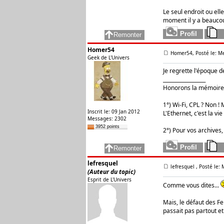
Le seul endroit ou ell
moment il y a beauco
Homer54
Homer54, Posté le: M
Geek de L'Univers
Je regrette l'époque d
_________________
Honorons la mémoire 
1°) Wi-Fi, CPL ? Non ! M
Inscrit le: 09 Jan 2012
L'Ethernet, c'est la vie 
Messages: 2302
3952 points
2°) Pour vos archives,
lefresquel
lefresquel
, Posté le:
(Auteur du topic)
Esprit de L'Univers
Comme vous dites...
Mais, le défaut des Fe
passait pas partout et