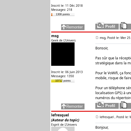
Inscrit le: 11 Déc 2018
Messages: 218
1308 points
msg
msg, Posté le: Mer 25
Geek de L'Univers
Bonsoir,
Pas sûr que la récepti
stratégique dans la m
Inscrit le: 06 Juin 2013
Pour le VoWifi, ça fon
Messages: 1350
mobile, risque de fair
10712 points
Pour un téléphone sén
localisation GPS) à 
numéros du répertoire
lefresquel
lefresquel
, Posté le:
(Auteur du topic)
Esprit de L'Univers
Bonjour,