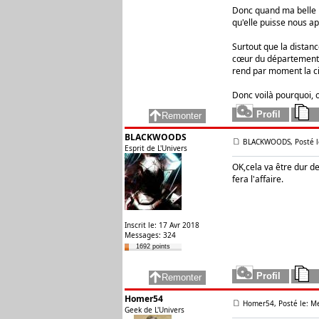
Donc quand ma belle m
qu'elle puisse nous a
Surtout que la distanc
cœur du département de
rend par moment la cir
Donc voilà pourquoi, o
BLACKWOODS
BLACKWOODS, Posté le
Esprit de L'Univers
OK,cela va être dur de
fera l'affaire.
Inscrit le: 17 Avr 2018
Messages: 324
1692 points
Homer54
Homer54, Posté le: Me
Geek de L'Univers