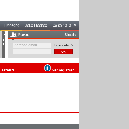
Freezone
Jeux Freebox
Ce soir à la TV
Freezone
S'inscrire
Pass oublié ?
lisateurs
S'enregistrer