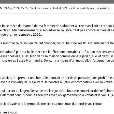
 Mar 24 Sep 2024, 15:35
Sujet du message: Forfait 0/2€: est-il compatible avec la VoWifi ?
a belle mère (la maman de ma femme) de s'abonner à Free avec l'offre Freebox Pop
e choix ! Malheureusement, à son adresse, la Fibre n'est pas encore arrivée et se
fin du premier semestre 2026...
e n'est pas la raison qui l'a fait changer, car du haut de ses 81 ans, Internet rest
a été adopté par ma belle mère est le téléphone portable car feu son mari en av
asse chez elle, aussi bien dans sa maison comme dans le jardin, elle vit dans u
che en ex Basse-Normandie. Donc, il y a moins d'un mois, elle m'a demandé de r
ui ai dit qu'en prenant une box, elle pourrait se servir du portable sans problème c
€ avec la Pop auquel j'y ajouterai le booster à 0,99€ est compatible avec la VoWifi 
 qui auront eu la gentillesse de me lire jusqu'au bout me conseiller des téléphones
cialement conçus pour les séniores avec obligatoirement la VoWifi et la VoLTE (4
cie d'avoir pris le temps de me lire et a mon tour, d'attendre vos retour.
rnée à vous.