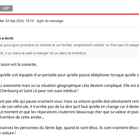
 Mar 24 Sep 2024, 19:14
Sujet du message:
a écrit:
au pourquoi prendre un mobile et un forfait, simplement utiliser un fixe sans fil adapt
e: 2 un dans la salle a manger et un dans la chambre.
 raison est la suivante,
elle soit équipée d'un portable pour qu'elle puisse téléphoner lorsque qu'elle so
ez autonome mais vu sa situation géographique cela devient compliqué. Elle est 
Cherbourg et Saint Lô pour son suivi médical !
st pas elle qui pause vraiment souci mais sa voiture qu'elle doit absolument remp
 de son véhicule, il n'arrête pas de lui dire qu'il faut qu'elle en change car il dev
t moment et que les réparations couterons beaucoup cher que sa valeur et puis il
décembre de cette année...
naissez les personnes du 3ème âge, quand ils sont têtus, ils sont vraiment têt
 voiture !