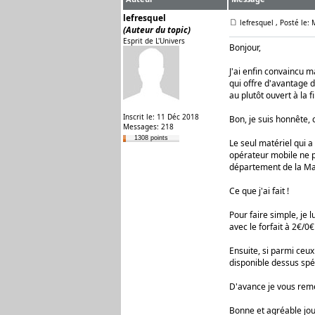
lefresquel
lefresquel
, Posté le:
(Auteur du topic)
Esprit de L'Univers
Bonjour,
J'ai enfin convaincu m
qui offre d'avantage d
au plutôt ouvert à la 
Inscrit le: 11 Déc 2018
Bon, je suis honnête, c
Messages: 218
1308 points
Le seul matériel qui 
opérateur mobile ne p
département de la Man
Ce que j'ai fait !
Pour faire simple, je l
avec le forfait à 2€/0
Ensuite, si parmi ceux
disponible dessus spé
D'avance je vous remer
Bonne et agréable jou