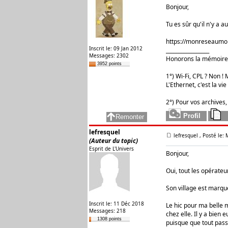
Bonjour,
Tu es sûr qu'il n'y a 
https://monreseaumob
Inscrit le: 09 Jan 2012
_________________
Messages: 2302
Honorons la mémoire 
3952 points
1°) Wi-Fi, CPL ? Non ! M
L'Ethernet, c'est la vie 
2°) Pour vos archives,
lefresquel
lefresquel
, Posté le:
(Auteur du topic)
Esprit de L'Univers
Bonjour,
Oui, tout les opérateurs
Son village est marqué
Inscrit le: 11 Déc 2018
Le hic pour ma belle 
Messages: 218
chez elle. Il y a bien
1308 points
puisque que tout pass