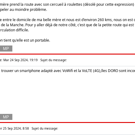
ère prend la route avec son cercueil à roulettes (désolé pour cette expression)
ppeler au moindre problème.
e entre le domicile de ma belle mère et nous est d'environ 260 kms, nous on est 
 la Manche. Pour y aller déjà de notre côté, c'est que de la petite route qui est
culation difficile.
n tient qu'elle est un portable.
: Mar 24 Sep 2024, 19:19
Sujet du message:
 trouver un smartphone adapté avec VoWifi et la VoLTE (4G),lles DORO sont incompa
r 25 Sep 2024, 8:58
Sujet du message: