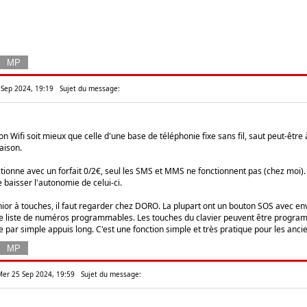
 Sep 2024, 19:19
Sujet du message:
on Wifi soit mieux que celle d'une base de téléphonie fixe sans fil, saut peut-être
aison.
ctionne avec un forfait 0/2€, seul les SMS et MMS ne fonctionnent pas (chez moi). 
e baisser l'autonomie de celui-ci.
ior à touches, il faut regarder chez DORO. La plupart ont un bouton SOS avec 
une liste de numéros programmables. Les touches du clavier peuvent être progr
 par simple appuis long. C'est une fonction simple et très pratique pour les anc
 Mer 25 Sep 2024, 19:59
Sujet du message: