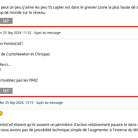
e peut un peu (j'aime les peu !!!) capter est dans le grenier (zone la plus haute de
up de monde sur le réseau.
er 25 Sep 2024, 11:32
Sujet du message:
es FemtoCell !
de CurtisNewton et Chrispas
erci...
!
 n'oubliez pas les PAR2
 Mer 25 Sep 2024, 13:15
Sujet du message:
mtoCell étaient qu'ils avaient un périmètre d'action relativement pauvre et dans 
 nous avions pas de possibilité technique simple de l'augmenter à l'inverse du Wifi