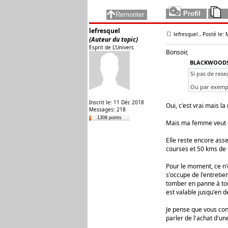
lefresquel
lefresquel
, Posté le:
(Auteur du topic)
Esprit de L'Univers
Bonsoir,
BLACKWOODS 
Si pas de rese
Ou par exempl
Inscrit le: 11 Déc 2018
Oui, c'est vrai mais la
Messages: 218
1308 points
Mais ma femme veut qu'
Elle reste encore ass
courses et 50 kms de 
Pour le moment, ce n'e
s'occupe de l'entretien
tomber en panne à tou
est valable jusqu'en 
Je pense que vous con
parler de l'achat d'une