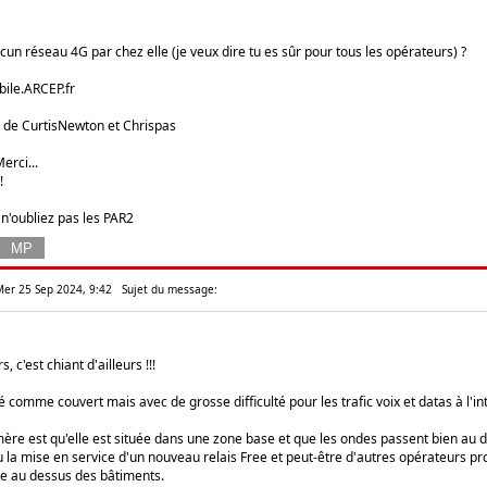
aucun réseau 4G par chez elle (je veux dire tu es sûr pour tous les opérateurs) ?
ile.ARCEP.fr
de CurtisNewton et Chrispas
erci...
!
 n'oubliez pas les PAR2
 Mer 25 Sep 2024, 9:42
Sujet du message:
, c'est chiant d'ailleurs !!!
 comme couvert mais avec de grosse difficulté pour les trafic voix et datas à l'in
mère est qu'elle est située dans une zone base et que les ondes passent bien au
 eu la mise en service d'un nouveau relais Free et peut-être d'autres opérateurs p
e au dessus des bâtiments.