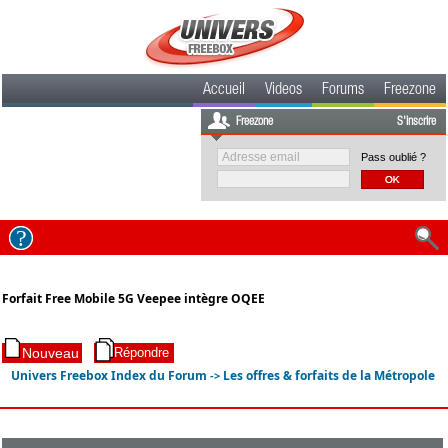
Accueil
Videos
Forums
Freezone
Freezone
S'inscrire
Pass oublié ?
Forfait Free Mobile 5G Veepee intègre OQEE
Univers Freebox Index du Forum
Les offres & forfaits de la Métropole
->