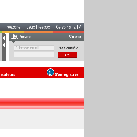
Freezone
Jeux Freebox
Ce soir à la TV
Freezone
S'inscrire
Pass oublié ?
lisateurs
S'enregistrer