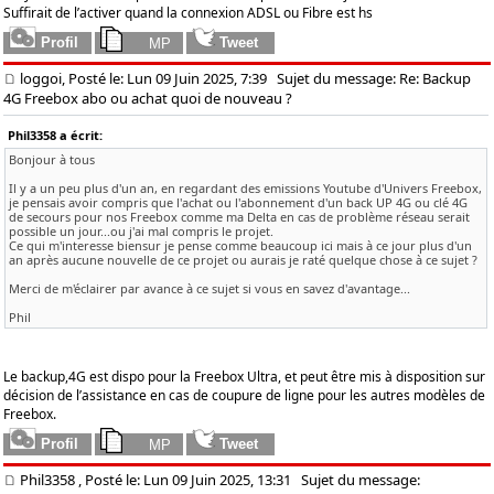
Suffirait de l’activer quand la connexion ADSL ou Fibre est hs
loggoi, Posté le: Lun 09 Juin 2025, 7:39
Sujet du message: Re: Backup
4G Freebox abo ou achat quoi de nouveau ?
Phil3358 a écrit:
Bonjour à tous
Il y a un peu plus d'un an, en regardant des emissions Youtube d'Univers Freebox,
je pensais avoir compris que l'achat ou l'abonnement d'un back UP 4G ou clé 4G
de secours pour nos Freebox comme ma Delta en cas de problème réseau serait
possible un jour...ou j'ai mal compris le projet.
Ce qui m'interesse biensur je pense comme beaucoup ici mais à ce jour plus d'un
an après aucune nouvelle de ce projet ou aurais je raté quelque chose à ce sujet ?
Merci de m'éclairer par avance à ce sujet si vous en savez d'avantage...
Phil
Le backup,4G est dispo pour la Freebox Ultra, et peut être mis à disposition sur
décision de l’assistance en cas de coupure de ligne pour les autres modèles de
Freebox.
Phil3358
, Posté le: Lun 09 Juin 2025, 13:31
Sujet du message: