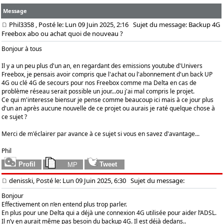
Message
Phil3358
, Posté le: Lun 09 Juin 2025, 2:16
Sujet du message: Backup 4G
Freebox abo ou achat quoi de nouveau ?
Bonjour à tous
Il y a un peu plus d'un an, en regardant des emissions youtube d'Univers
Freebox, je pensais avoir compris que l'achat ou l'abonnement d'un back UP
4G ou clé 4G de secours pour nos Freebox comme ma Delta en cas de
problème réseau serait possible un jour...ou j'ai mal compris le projet.
Ce qui m'interesse biensur je pense comme beaucoup ici mais à ce jour plus
d'un an après aucune nouvelle de ce projet ou aurais je raté quelque chose à
ce sujet ?
Merci de m'éclairer par avance à ce sujet si vous en savez d'avantage...
Phil
denisski, Posté le: Lun 09 Juin 2025, 6:30
Sujet du message:
Bonjour
Effectivement on n’en entend plus trop parler.
En plus pour une Delta qui a déjà une connexion 4G utilisée pour aider l’ADSL.
Il n’y en aurait même pas besoin du backup 4G. Il est déjà dedans..