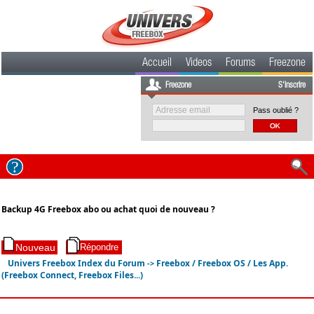
Accueil
Videos
Forums
Freezone
Freezone
S'inscrire
Pass oublié ?
Backup 4G Freebox abo ou achat quoi de nouveau ?
Univers Freebox Index du Forum
Freebox / Freebox OS / Les App.
->
(Freebox Connect, Freebox Files...)