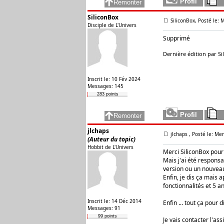
SiliconBox
SiliconBox, Posté le: 
Disciple de L'Univers
Supprimé
Dernière édition par Sil
Inscrit le: 10 Fév 2024
Messages: 145
283 points
jlchaps
jlchaps
, Posté le: Mer
(Auteur du topic)
Hobbit de L'Univers
Merci SiliconBox pour
Mais j'ai été respons
version ou un nouveau
Enfin, je dis ça mais 
fonctionnalités et 5 a
Inscrit le: 14 Déc 2014
Enfin ... tout ça pour 
Messages: 91
99 points
Je vais contacter l'assi