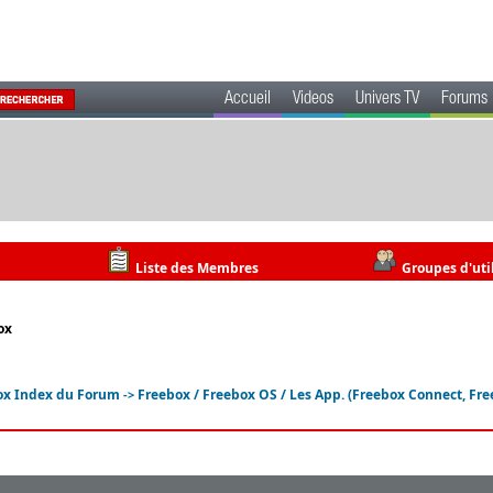
Accueil
Videos
Univers TV
Forums
Liste des Membres
Groupes d'uti
ox
ox Index du Forum
Freebox / Freebox OS / Les App. (Freebox Connect, Freeb
->