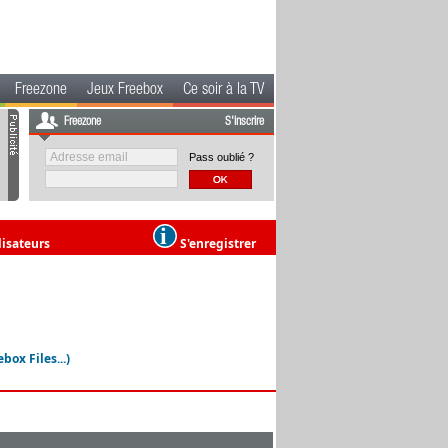
Freezone
Jeux Freebox
Ce soir à la TV
Freezone
S'inscrire
Pass oublié ?
lisateurs
S'enregistrer
ox Files...)