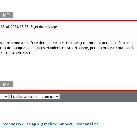
 18 Juil 2025, 18:25
Sujet du message:
l'ancienne appli Free dont je me sers toujours,notamment pour l'accès aux fichi
fert automatique des photos et vidéos du smartphone, pour la programmation d'enr
li au lieu de trois ...
 Freebox OS / Les App. (Freebox Connect, Freebox Files...)