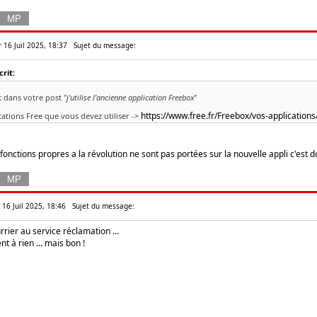
r 16 Juil 2025, 18:37
Sujet du message:
rit:
 dans votre post "
j'utilise l'ancienne application Freebox
"
https://www.free.fr/Freebox/vos-applications
ications Free que vous devez utiliser ->
fonctions propres a la révolution ne sont pas portées sur la nouvelle appli c'est d
 16 Juil 2025, 18:46
Sujet du message:
rrier au service réclamation ...
t à rien ... mais bon !