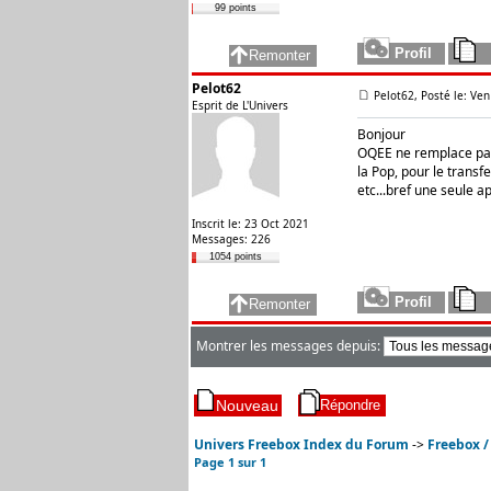
99 points
Pelot62
Pelot62, Posté le: Ven
Esprit de L'Univers
Bonjour
OQEE ne remplace pas 
la Pop, pour le trans
etc...bref une seule app
Inscrit le: 23 Oct 2021
Messages: 226
1054 points
Montrer les messages depuis:
Univers Freebox Index du Forum
->
Freebox /
Page
1
sur
1