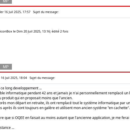
Mer 16 Juil 2025, 17:57
Sujet du message:
iconBox le Dim 20 Juil 2025, 13:16; édité 2 fois
 16 Juil 2025, 18:04
Sujet du message:
 ce long developpement ...
able informatique pendant 42 ans et jamais je n'ai personnellement remplacé un l
 produit qui en proposait moins que l'ancien.
après mon départ en retraite, ils ont remplacé tout le système informatique par u
ns après ils sont toujours en galère et utilisent mon ancien système "en cachette".
dire que si OQEE en faisait au moins autant que l'ancienne application, je me ferai u
stance ...