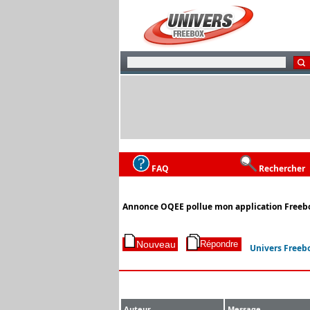
FAQ
Rechercher
Annonce OQEE pollue mon application Freeb
Univers Freeb
Auteur
Message