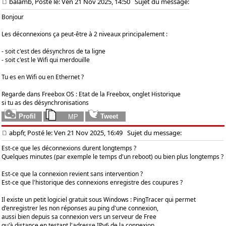
balamb, Posté le: Ven 21 Nov 2025, 14:50
Sujet du message:
Bonjour
Les déconnexions ça peut-être à 2 niveaux principalement :
- soit c'est des désynchros de ta ligne
- soit c'est le Wifi qui merdouille
Tu es en Wifi ou en Ethernet ?
Regarde dans Freebox OS : Etat de la Freebox, onglet Historique
si tu as des désynchronisations
abpfr, Posté le: Ven 21 Nov 2025, 16:49
Sujet du message:
Est-ce que les déconnexions durent longtemps ?
Quelques minutes (par exemple le temps d'un reboot) ou bien plus longtemps ?
Est-ce que la connexion revient sans intervention ?
Est-ce que l'historique des connexions enregistre des coupures ?
Il existe un petit logiciel gratuit sous Windows : PingTracer qui permet
d'enregistrer les non réponses au ping d'une connexion,
aussi bien depuis sa connexion vers un serveur de Free
qu'à distance en testant l'adresse IPv6 de la connexion.