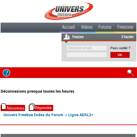
Accueil
Videos
Forums
Freezone
Freezone
S'inscrire
Pass oublié ?
Déconnexions presque toutes les heures
Univers Freebox Index du Forum
Ligne ADSL2+
->