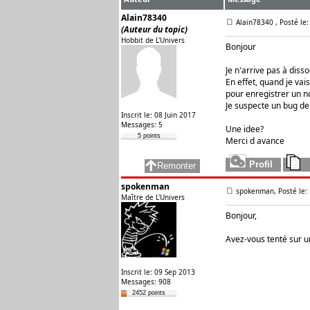
Alain78340
Alain78340
, Posté le
(Auteur du topic)
Hobbit de L'Univers
Bonjour
Je n'arrive pas à diss
En effet, quand je vai
pour enregistrer un no
Je suspecte un bug de 
Inscrit le: 08 Juin 2017
Messages: 5
Une idee?
5 points
Merci d avance
spokenman
spokenman, Posté le:
Maître de L'Univers
Bonjour,
Avez-vous tenté sur u
Inscrit le: 09 Sep 2013
Messages: 908
2452 points