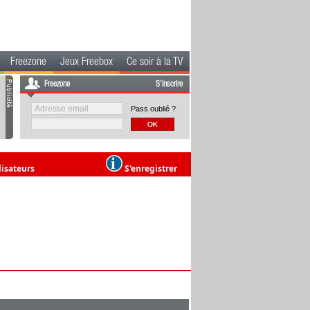
Freezone
Jeux Freebox
Ce soir à la TV
Freezone
S'inscrire
Pass oublié ?
lisateurs
S'enregistrer