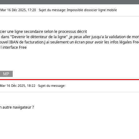
: Mar 16 Déc 2025, 17:20
Sujet du message: Impossible dissocier ligne mobile
ocier une ligne secondaire selon le processus décrit
s dans "Devenir le détenteur de la ligne" ,je peux aller jusqu'a la validation de m
uvel IBAN de facturation.J ai seulement un écran pour avoir les infos légales Fre
l interface Free
 Mar 16 Déc 2025, 18:22
Sujet du message:
n autre navigateur ?