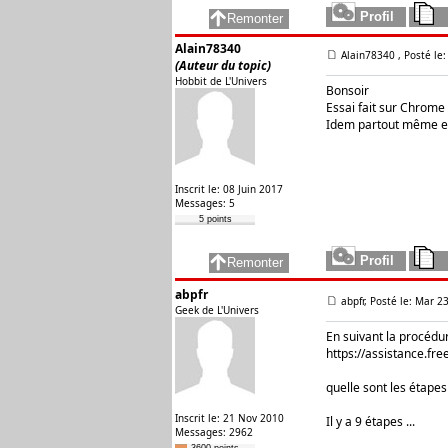
Alain78340
Alain78340
, Posté le
(Auteur du topic)
Hobbit de L'Univers
Bonsoir
Essai fait sur Chrome /
Idem partout même en a
Inscrit le: 08 Juin 2017
Messages: 5
5 points
abpfr
abpfr, Posté le: Mar 2
Geek de L'Univers
En suivant la procédur
https://assistance.free
quelle sont les étapes
Inscrit le: 21 Nov 2010
Il y a 9 étapes ...
Messages: 2962