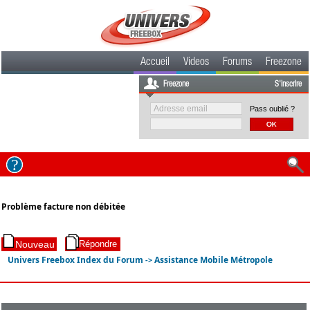
Accueil
Videos
Forums
Freezone
Freezone
S'inscrire
Pass oublié ?
Problème facture non débitée
Univers Freebox Index du Forum
Assistance Mobile Métropole
->