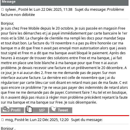
Message
sylwei
, Posté le: Lun 22 Déc 2025, 11:38
Sujet du message: Problème
facture non débitée
Bonjour,
Je suis chez Free Mobile depuis le 20 octobre. Je suis passée en magasin Free
pour faire les démarches et j ai payé immédiatement par carte bancaire le 1er
mois et la SIM. La chargée de clientèle ma rempli les docs pour mandat Sepa
et tout était bon. La facture du 19 novembre n a pas pu être honorée car ma
banque m a dit que Free n avait pas envoyé mon autorisation alors que j avais
tout signé et Free m a dit que ma banque avait bloqué le paiement. Après des
heures à essayer de trouver des solutions entre Free et ma banque, j ai fait
mettre en place une liste blanche à ma banque pour que Free n ai aucun
problème. Je devais recevoir une facture et un prélèvement le 20 décembre. A
ce jour, je n ai aucun des 2. Free ne me demande pas de payer. Sur mon
interface aucune facture. La dernière est celle de novembre que j ai du
régulariser par carte bleu car soit disant en retard mais pas de ma faute. C est
quoi encore ce problème ? Je ne veux pas payer des indemnités de retard alors
que Free ne me demande pas de payer. Comment faire ? Au tel et en boutique,
ils n avaient déjà pas réussi à régler mon problème précédent rejetant la faute
sur ma banque et ma banque sur Free. Je suis désemparée.
msg, Posté le: Lun 22 Déc 2025, 12:20
Sujet du message:
Bonjour ,