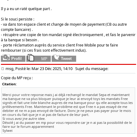
Il y a eu un raté quelque part .
Si le souci persiste :
- va dans ton espace client et change de moyen de payement (CB ou autre
compte bancaire) .
- récupère une copie de ton mandat signé électroniquement , et fais le parvenir
à ta banque si besoin .
- porte réclamation auprès du service client Free Mobile pour te faire
rembourser (si ces frais sont effectivement indus).
msg, Posté le: Mar 23 Déc 2025, 14:10
Sujet du message:
Copie du MP reçu :
Citation:
Merci pour votre reponse mais j ai déjà rechangé le mandat Sepa et maintenant
ma banque ne va plus bloquer puisque je leur ai envoyé toys les mandats Free
signés et fait une liste blanche aupres de ma banque pour qu elle accepte tous les
prélèvements Free. Maintenant le problème est que Free n a pas essayé de me
debiter et ne m a pas envoyé de facture. Donc je ne peux pas payer pour le mois
en cours du fait que je n ai pas de facture de leur part.
Si vous avez jne autre idee.
Désolé j ai du passer en mp pour vous repondre car je n ai pas la possibilité de le
faire sur le forum apparemment
Sylwei