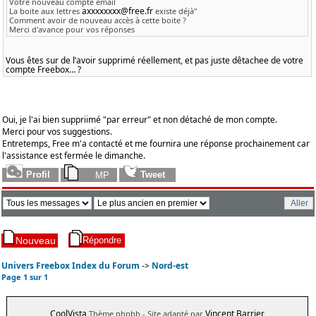
Votre nouveau compte email
axxxxxxxx@free.fr
La boite aux lettres
existe déjà"
Comment avoir de nouveau accès à cette boite ?
Merci d'avance pour vos réponses
Vous êtes sur de l’avoir supprimé réellement, et pas juste dêtachee de votre
compte Freebox… ?
Oui, je l'ai bien suppriimé "par erreur" et non détaché de mon compte.
Merci pour vos suggestions.
Entretemps, Free m'a contacté et me fournira une réponse prochainement car
l'assistance est fermée le dimanche.
Univers Freebox Index du Forum
->
Nord-est
Page
1
sur
1
CoolVista
Vincent Barrier
Thème phpbb
- Site adapté par