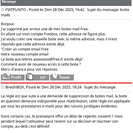
Message
FIATPUNTO
, Posté le: Dim 28 Déc 2025, 16:42
Sujet du message: boite
mails
Bonjour.
J'ai supprimé par erreur une de mes boites mail Free .
En allant sur mon compte Freebox, cette adresse ne figure plus.
J'ai voulu créer une nouvelle boite avec la même adresse, mais il m'est
répondu que cette adresse existe déjà.
"Créer un compte email Free
Votre nouveau compte email
La boite aux lettres
axxxxxxxx@free.fr
existe déjà"
Comment avoir de nouveau accès à cette boite ?
Merci d'avance pour vos réponses
BreizhBOX, Posté le: Dim 28 Déc 2025, 18:24
Sujet du message:
La règle est que suite à une demande de suppression de boites mail, la boite
en question demeure indisponible pour réattribution, cette règle est appliquée
par tous les prestataires e-mails pour des raisons juridiques évidentes.
Dans certains cas, le prestataire offre un délai de repentir, souvent 1 mois
pendant lequel l'utilisateur peut revenir sur sa décision et réactiver son
compte, au-delà c'est définitif.