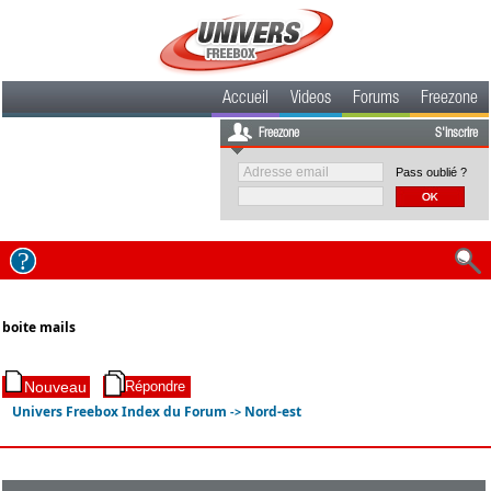
Accueil
Videos
Forums
Freezone
Freezone
S'inscrire
Pass oublié ?
boite mails
Univers Freebox Index du Forum
Nord-est
->