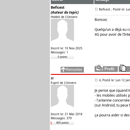
Beficest
Beficest
, Posté le: L
(Auteur du topic)
Hobbit de L'Univers
Bonsoir,
Quelqu’un a déjà eu 
4G pour avoir de l’In
Inscrit le: 10 Nov 2025
Messages: 1
0 points
rr
rr, Posté le: Lun 12 Ja
Esprit de L'Univers
Je pense que (quand t
- les mobiles utilisés 
- l'antenne concernée
(sur Android, tu peux 
Inscrit le: 21 Mar 2018
ça pourra aider si de
Messages: 379
605 points