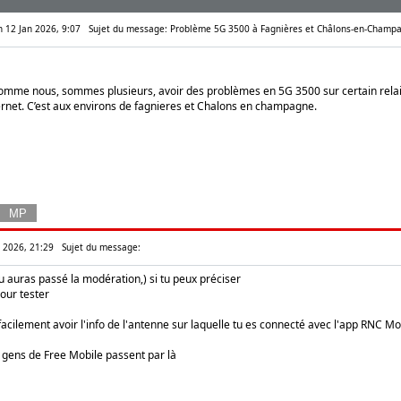
un 12 Jan 2026, 9:07
Sujet du message: Problème 5G 3500 à Fagnières et Châlons-en-Champa
comme nous, sommes plusieurs, avoir des problèmes en 5G 3500 sur certain rela
ternet. C’est aux environs de fagnieres et Chalons en champagne.
n 2026, 21:29
Sujet du message:
u auras passé la modération,) si tu peux préciser
pour tester
facilement avoir l'info de l'antenne sur laquelle tu es connecté avec l'app RNC Mo
s gens de Free Mobile passent par là