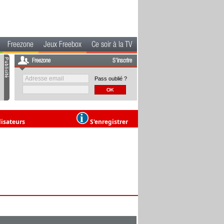
Freezone
Jeux Freebox
Ce soir à la TV
Freezone
S'inscrire
Pass oublié ?
lisateurs
S'enregistrer