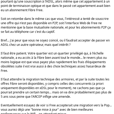
pourtant qu'une souscription à l'ADSL, alors même que cet appartement à un
point de terminaison optique et que dans le passé cet appartement avait bien
eu un abonnement Fibre Free.
Soit on retombe dans le même cas que vous, l'intéressé a tenté de souscrire
une offre qui n'est pas disponible en P2P, soit l'interface Web de Free ne
mentionne que la base mutualisée nationale, et pour les abonnements P2P ça
se fait au téléphone car c'est du captif.
Bref... j'ai peur que vous ne soyez coincé, ou il faudrait accepter de passer en
ADSL chez un autre opérateur, mais quel intérêt ?
Il faut être patient. Votre quartier est un quartier privilégié qui, à l'échelle
nationale, a eu accès à la Fibre bien avant tout le monde... le revers plus ou
moins logique est que vous payez plus rapidement les frais d'équipements
obsolètes suite il est vrai aussi à des choix techniques assez hasardeux de
Free.
Il faut attendre la migration technique des armoires, et par la suite toutes les
offres Fibre seront disponibles, y compris celles des concurrents (a priori
uniquement disponibles en xDSL pour le moment), ne cachons pas que ça
pourrait prendre un certain temps... mais on va dire probablement pas plus de
5 ans sous peine que l'ARCEP inflige une amende.
Eventuellement essayez de voir si Free accepterait une migration vers la Pop...
vous auriez déjà une "bonne mise à jour" avec de bien meilleures
performances sur le Wifi... en attendant mieux.