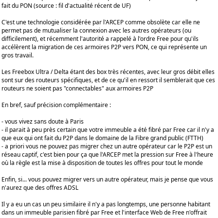
fait du PON (source : fil d'actualité récent de UF)
C'est une technologie considérée par l'ARCEP comme obsolète car elle ne
permet pas de mutualiser la connexion avec les autres opérateurs (ou
difficilement), et récemment l'autorité a rappelé à l'ordre Free pour qu'ils
accélèrent la migration de ces armoires P2P vers PON, ce qui représente un
gros travail.
Les Freebox Ultra / Delta étant des box très récentes, avec leur gros débit elles
sont sur des routeurs spécifiques, et de ce qu'il en ressort il semblerait que ces
routeurs ne soient pas "connectables" aux armoires P2P
En bref, sauf précision complémentaire :
- vous vivez sans doute à Paris
- il parait à peu près certain que votre immeuble a été fibré par Free car il n'y a
que eux qui ont fait du P2P dans le domaine de la Fibre grand public (FTTH)
- a priori vous ne pouvez pas migrer chez un autre opérateur car le P2P est un
réseau captif, c'est bien pour ça que l'ARCEP met la pression sur Free à l'heure
où la règle est la mise à disposition de toutes les offres pour tout le monde
Enfin, si... vous pouvez migrer vers un autre opérateur, mais je pense que vous
n'aurez que des offres ADSL
Il y a eu un cas un peu similaire il n'y a pas longtemps, une personne habitant
dans un immeuble parisien fibré par Free et l'interface Web de Free n'offrait