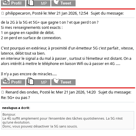
philippecaron, Posté le: Mer 21 Jan 2026, 12:54
Sujet du message:
de la 2G à la 5G et 5G+ que gagne t on ? et que perd t on ?
Si mes renseignements sont exacts :
1 on gagne en rapidité de débit.
2 on perd en surface de connextion.
C'est pourquoi en extérieur, à proximité d'un émetteur 5G c'est parfait , vitesse,
latence, débit tout va bien.
en interieur le signal a du mal à passer , surtout si l'émetteur est distant. On a
alors intérêt à mettre le téléphone en liaison Wifi ou à passer en 4G .....
Il n'y a pas encore de miracles.....
Renard des ondes, Posté le: Mer 21 Jan 2026, 14:20
Sujet du message:
Re: 5G+ ou pas ?
neolupus a écrit:
Bonjour.
La 4G suffit amplement pour l'ensemble des tâches quotidiennes. La 5G n'est
qu'une évolution.
Donc, vous pouvez désactiver la 5G sans soucis.