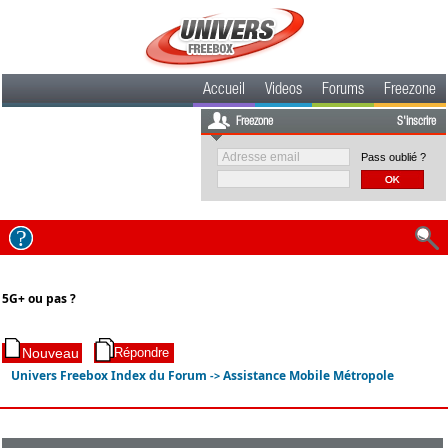
Accueil
Videos
Forums
Freezone
Freezone
S'inscrire
Pass oublié ?
5G+ ou pas ?
Univers Freebox Index du Forum
Assistance Mobile Métropole
->