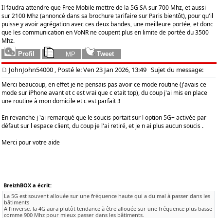
Il faudra attendre que Free Mobile mettre de la 5G SA sur 700 Mhz, et aussi
sur 2100 Mhz (annoncé dans sa brochure tarifaire sur Paris bientôt), pour qu'il
puisse y avoir agrégation avec ces deux bandes, une meilleure portée, et donc
que les communication en VoNR ne coupent plus en limite de portée du 3500
Mhz.
JohnJohn54000
, Posté le: Ven 23 Jan 2026, 13:49
Sujet du message:
Merci beaucoup, en effet je ne pensais pas avoir ce mode routine (j'avais ce
mode sur iPhone avant et c est vrai que c etait top), du coup j'ai mis en place
une routine à mon domicile et c est parfait !!
En revanche j 'ai remarqué que le soucis portait sur l option 5G+ activée par
défaut sur l espace client, du coup je l'ai retiré, et je n ai plus aucun soucis .
Merci pour votre aide
BreizhBOX a écrit:
La 5G est souvent allouée sur une fréquence haute qui a du mal à passer dans les
bâtiments
A l'inverse, la 4G aura plutôt tendance à être allouée sur une fréquence plus basse
comme 900 Mhz pour mieux passer dans les bâtiments.