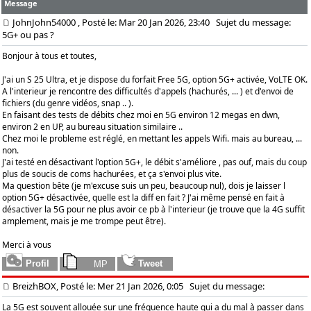
Message
JohnJohn54000
, Posté le: Mar 20 Jan 2026, 23:40
Sujet du message:
5G+ ou pas ?
Bonjour à tous et toutes,
J'ai un S 25 Ultra, et je dispose du forfait Free 5G, option 5G+ activée, VoLTE OK.
A l'interieur je rencontre des difficultés d'appels (hachurés, ... ) et d'envoi de
fichiers (du genre vidéos, snap .. ).
En faisant des tests de débits chez moi en 5G environ 12 megas en dwn,
environ 2 en UP, au bureau situation similaire ..
Chez moi le probleme est réglé, en mettant les appels Wifi. mais au bureau, ...
non.
J'ai testé en désactivant l'option 5G+, le débit s'améliore , pas ouf, mais du coup
plus de soucis de coms hachurées, et ça s'envoi plus vite.
Ma question bête (je m'excuse suis un peu, beaucoup nul), dois je laisser l
option 5G+ désactivée, quelle est la diff en fait ? J'ai même pensé en fait à
désactiver la 5G pour ne plus avoir ce pb à l'interieur (je trouve que la 4G suffit
amplement, mais je me trompe peut être).
Merci à vous
BreizhBOX, Posté le: Mer 21 Jan 2026, 0:05
Sujet du message:
La 5G est souvent allouée sur une fréquence haute qui a du mal à passer dans