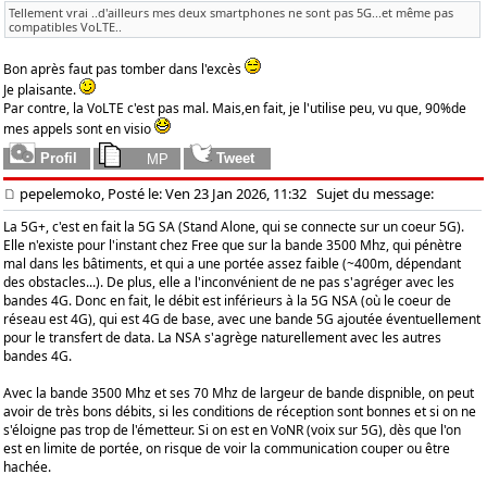
Tellement vrai ..d'ailleurs mes deux smartphones ne sont pas 5G...et même pas
compatibles VoLTE..
Bon après faut pas tomber dans l'excès
Je plaisante.
Par contre, la VoLTE c'est pas mal. Mais,en fait, je l'utilise peu, vu que, 90%de
mes appels sont en visio
pepelemoko, Posté le: Ven 23 Jan 2026, 11:32
Sujet du message:
La 5G+, c'est en fait la 5G SA (Stand Alone, qui se connecte sur un coeur 5G).
Elle n'existe pour l'instant chez Free que sur la bande 3500 Mhz, qui pénètre
mal dans les bâtiments, et qui a une portée assez faible (~400m, dépendant
des obstacles...). De plus, elle a l'inconvénient de ne pas s'agréger avec les
bandes 4G. Donc en fait, le débit est inférieurs à la 5G NSA (où le coeur de
réseau est 4G), qui est 4G de base, avec une bande 5G ajoutée éventuellement
pour le transfert de data. La NSA s'agrège naturellement avec les autres
bandes 4G.
Avec la bande 3500 Mhz et ses 70 Mhz de largeur de bande dispnible, on peut
avoir de très bons débits, si les conditions de réception sont bonnes et si on ne
s'éloigne pas trop de l'émetteur. Si on est en VoNR (voix sur 5G), dès que l'on
est en limite de portée, on risque de voir la communication couper ou être
hachée.