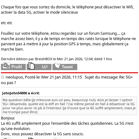
Chaque fois que vous sortez du domicile, le téléphone peut désactiver le Wifi,
activer la data 5G, activer le mode silencieux
etc etc
Fouillez sur votre téléphone, et/ou regardez sur un forum Samsung.... ça
marche assez bien, il y a de temps en temps des ratés lorsque le téléphone ne
parvient pas à mettre à jour la position GPS à temps, mais globalement ça
marche bien.
Dernière édition par BreizhBOX le Mer 21 Jan 2026, 12:04; édité 1 fois
neolupus, Posté le: Mer 21 Jan 2026, 11:15
Sujet du message: Re: 5G+
ou pas ?
JohnJohn54000 a écrit:
Ma question bête (je m'excuse suis un peu, beaucoup nul), dois je laisser l option
5G+ désactivée, quelle est la diff en fait ? J'ai même pensé en fait à désactiver la 5G
pour ne plus avoir ce pb à l'interieur (je trouve que la 4G suffit amplement, mais je
me trompe peut être).
Bonjour.
La 4G suffit amplement pour l'ensemble des tâches quotidiennes. La 5G n'est
qu'une évolution.
Donc, vous pouvez désactiver la 5G sans soucis.