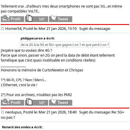
Tellement vrai ..d'ailleurs mes deux smartphones ne sont pas 5G...et même
pas compatibles VoLTE..
Homer54, Posté le: Mer 21 Jan 2026, 15:10
Sujet du message:
philippecaron a écrit:
de la 2G à la 5G et 5G+ que gagne t on ? et que perd t on ?
J'espère que tu voulais dire 4G ?
Parce que sinon, passer en 2G on perd la data (le débit étant tellement
famélique que c'est quasi inutilisable en conditions réelles)
_________________
Honorons la mémoire de CurtisNewton et Chrispas
1°) Wi-Fi, CPL ? Non ! Merci...
L'Ethernet, c'est la vie !
2°) Pour vos archives, n'oubliez pas les PAR2
neolupus, Posté le: Mer 21 Jan 2026, 18:40
Sujet du message: Re: 5G+
ou pas ?
Renard des ondes a écrit: