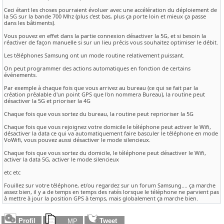
Ceci étant les choses pourraient évoluer avec une accélération du déploiement de
la 5G sur la bande 700 Mhz (plus c'est bas, plus ça porte loin et mieux ça passe
dans les bâtiments).
Vous pouvez en effet dans la partie connexion désactiver la 5G, et si besoin la
réactiver de façon manuelle si sur un lieu précis vous souhaitez optimiser le débit.
Les téléphones Samsung ont un mode routine relativement puissant.
On peut programmer des actions automatiques en fonction de certains
événements.
Par exemple à chaque fois que vous arrivez au bureau (ce qui se fait par la
création préalable d'un point GPS que l'on nommera Bureau), la routine peut
désactiver la 5G et prioriser la 4G
Chaque fois que vous sortez du bureau, la routine peut reprioriser la 5G
Chaque fois que vous rejoignez votre domicile le téléphone peut activer le Wifi,
désactiver la data ce qui va automatiquement faire basculer le téléphone en mode
VoWifi, vous pouvez aussi désactiver le mode silencieux.
Chaque fois que vous sortez du domicile, le téléphone peut désactiver le Wifi,
activer la data 5G, activer le mode silencieux
etc etc
Fouillez sur votre téléphone, et/ou regardez sur un forum Samsung.... ça marche
assez bien, il y a de temps en temps des ratés lorsque le téléphone ne parvient pas
à mettre à jour la position GPS à temps, mais globalement ça marche bien.