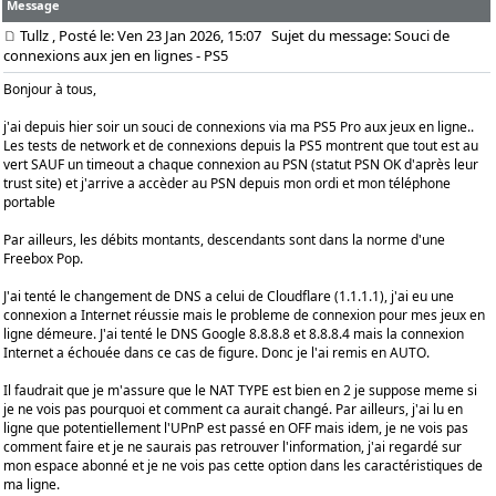
Message
Tullz
, Posté le: Ven 23 Jan 2026, 15:07
Sujet du message: Souci de
connexions aux jen en lignes - PS5
Bonjour à tous,
j'ai depuis hier soir un souci de connexions via ma PS5 Pro aux jeux en ligne..
Les tests de network et de connexions depuis la PS5 montrent que tout est au
vert SAUF un timeout a chaque connexion au PSN (statut PSN OK d'après leur
trust site) et j'arrive a accèder au PSN depuis mon ordi et mon téléphone
portable
Par ailleurs, les débits montants, descendants sont dans la norme d'une
Freebox Pop.
J'ai tenté le changement de DNS a celui de Cloudflare (1.1.1.1), j'ai eu une
connexion a Internet réussie mais le probleme de connexion pour mes jeux en
ligne démeure. J'ai tenté le DNS Google 8.8.8.8 et 8.8.8.4 mais la connexion
Internet a échouée dans ce cas de figure. Donc je l'ai remis en AUTO.
Il faudrait que je m'assure que le NAT TYPE est bien en 2 je suppose meme si
je ne vois pas pourquoi et comment ca aurait changé. Par ailleurs, j'ai lu en
ligne que potentiellement l'UPnP est passé en OFF mais idem, je ne vois pas
comment faire et je ne saurais pas retrouver l'information, j'ai regardé sur
mon espace abonné et je ne vois pas cette option dans les caractéristiques de
ma ligne.