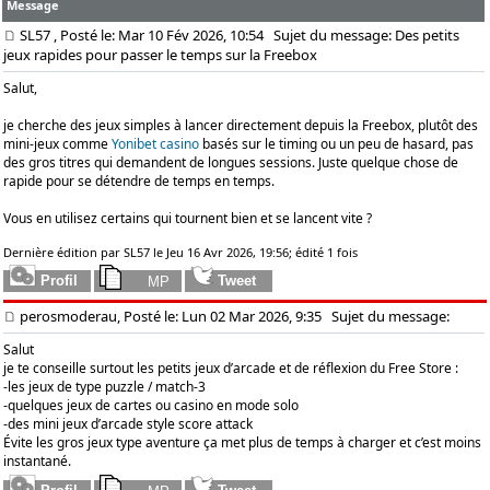
Message
SL57
, Posté le: Mar 10 Fév 2026, 10:54
Sujet du message: Des petits
jeux rapides pour passer le temps sur la Freebox
Salut,
je cherche des jeux simples à lancer directement depuis la Freebox, plutôt des
mini-jeux comme
Yonibet casino
basés sur le timing ou un peu de hasard, pas
des gros titres qui demandent de longues sessions. Juste quelque chose de
rapide pour se détendre de temps en temps.
Vous en utilisez certains qui tournent bien et se lancent vite ?
Dernière édition par SL57 le Jeu 16 Avr 2026, 19:56; édité 1 fois
perosmoderau, Posté le: Lun 02 Mar 2026, 9:35
Sujet du message:
Salut
je te conseille surtout les petits jeux d’arcade et de réflexion du Free Store :
-les jeux de type puzzle / match-3
-quelques jeux de cartes ou casino en mode solo
-des mini jeux d’arcade style score attack
Évite les gros jeux type aventure ça met plus de temps à charger et c’est moins
instantané.