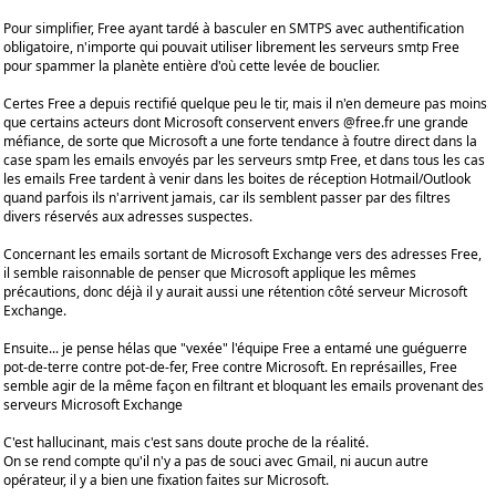
Pour simplifier, Free ayant tardé à basculer en SMTPS avec authentification
obligatoire, n'importe qui pouvait utiliser librement les serveurs smtp Free
pour spammer la planète entière d'où cette levée de bouclier.
Certes Free a depuis rectifié quelque peu le tir, mais il n'en demeure pas moins
que certains acteurs dont Microsoft conservent envers @free.fr une grande
méfiance, de sorte que Microsoft a une forte tendance à foutre direct dans la
case spam les emails envoyés par les serveurs smtp Free, et dans tous les cas
les emails Free tardent à venir dans les boites de réception Hotmail/Outlook
quand parfois ils n'arrivent jamais, car ils semblent passer par des filtres
divers réservés aux adresses suspectes.
Concernant les emails sortant de Microsoft Exchange vers des adresses Free,
il semble raisonnable de penser que Microsoft applique les mêmes
précautions, donc déjà il y aurait aussi une rétention côté serveur Microsoft
Exchange.
Ensuite... je pense hélas que "vexée" l'équipe Free a entamé une guéguerre
pot-de-terre contre pot-de-fer, Free contre Microsoft. En représailles, Free
semble agir de la même façon en filtrant et bloquant les emails provenant des
serveurs Microsoft Exchange
C'est hallucinant, mais c'est sans doute proche de la réalité.
On se rend compte qu'il n'y a pas de souci avec Gmail, ni aucun autre
opérateur, il y a bien une fixation faites sur Microsoft.