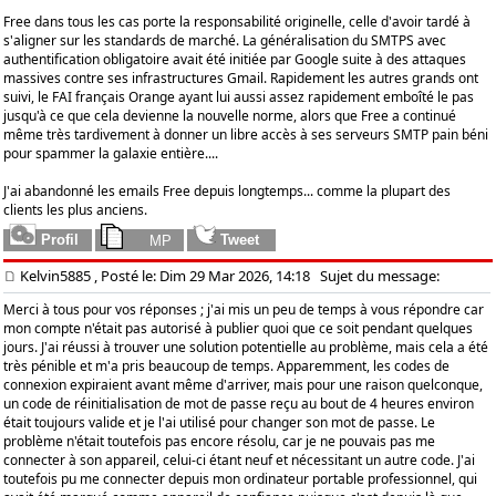
Free dans tous les cas porte la responsabilité originelle, celle d'avoir tardé à
s'aligner sur les standards de marché. La généralisation du SMTPS avec
authentification obligatoire avait été initiée par Google suite à des attaques
massives contre ses infrastructures Gmail. Rapidement les autres grands ont
suivi, le FAI français Orange ayant lui aussi assez rapidement emboîté le pas
jusqu'à ce que cela devienne la nouvelle norme, alors que Free a continué
même très tardivement à donner un libre accès à ses serveurs SMTP pain béni
pour spammer la galaxie entière....
J'ai abandonné les emails Free depuis longtemps... comme la plupart des
clients les plus anciens.
Kelvin5885
, Posté le: Dim 29 Mar 2026, 14:18
Sujet du message:
Merci à tous pour vos réponses ; j'ai mis un peu de temps à vous répondre car
mon compte n'était pas autorisé à publier quoi que ce soit pendant quelques
jours. J'ai réussi à trouver une solution potentielle au problème, mais cela a été
très pénible et m'a pris beaucoup de temps. Apparemment, les codes de
connexion expiraient avant même d'arriver, mais pour une raison quelconque,
un code de réinitialisation de mot de passe reçu au bout de 4 heures environ
était toujours valide et je l'ai utilisé pour changer son mot de passe. Le
problème n'était toutefois pas encore résolu, car je ne pouvais pas me
connecter à son appareil, celui-ci étant neuf et nécessitant un autre code. J'ai
toutefois pu me connecter depuis mon ordinateur portable professionnel, qui