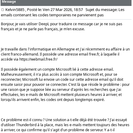
Message
Kelvin5885
, Posté le: Ven 27 Mar 2026, 18:57
Sujet du message: Les
emails contenant les codes temporaires ne parvienent pas
Bonjour, je vais utiliser DeepL pour traduire ce message car je ne suis pas
français et je ne parle pas français, je m'en excuse.
Je travaille dans l'informatique en Allemagne et j'ai récemment eu affaire à un
client franco-allemand. Il possède une adresse email free.fr, à laquelle il
accède via
https://webmail.free.fr/
Il possède également un compte Microsoft lié à cette adresse email.
Malheureusement, il n'a plus accès à son compte Microsoft et, pour se
reconnecter, Microsoft lui envoie un code sur cette adresse email qu'il doit
ensuite saisir pour pouvoir se connecter. C'est là que réside le problème : pour
une raison que je suppose liée au serveur d'après les recherches que j'ai
effectuées, les e-mails de Microsoft mettent plusieurs heures à arriver, et
lorsqu'ils arrivent enfin, les codes ont depuis longtemps expiré.
Ce problème est-il connu ? Une solution a-t-elle déjà été trouvée ? J'ai essayé
d'utiliser Thunderbird à la place, mais les e-mails mettent toujours des heures
à arriver, ce qui confirme qu'il s'agit d'un problème de serveur. Y a-t-il