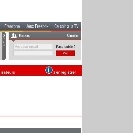
Freezone
Jeux Freebox
Ce soir à la TV
Freezone
S'inscrire
Pass oublié ?
lisateurs
S'enregistrer