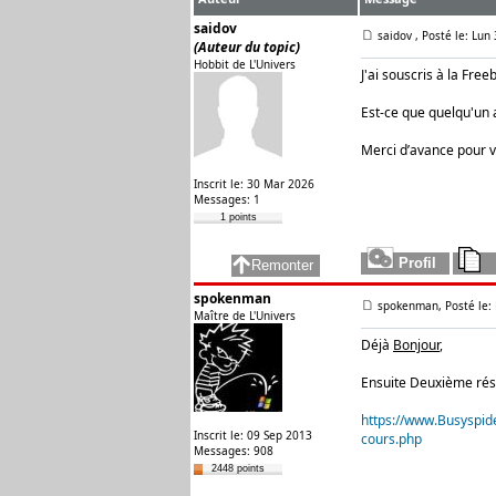
saidov
saidov
, Posté le: Lun
(Auteur du topic)
Hobbit de L'Univers
J'ai souscris à la Fre
Est-ce que quelqu'un 
Merci d’avance pour v
Inscrit le: 30 Mar 2026
Messages: 1
1 points
spokenman
spokenman, Posté le:
Maître de L'Univers
Déjà
Bonjour
,
Ensuite Deuxième résu
https://www.Busyspid
Inscrit le: 09 Sep 2013
cours.php
Messages: 908
2448 points