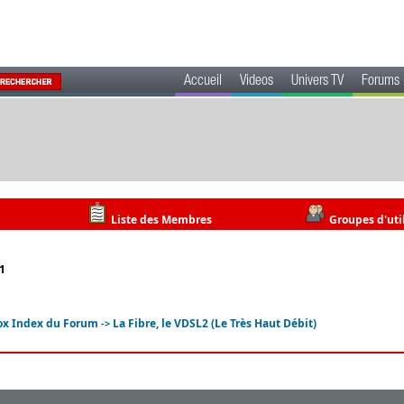
Accueil
Videos
Univers TV
Forums
Liste des Membres
Groupes d'uti
 1
ox Index du Forum
La Fibre, le VDSL2 (Le Très Haut Débit)
->