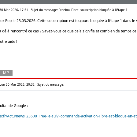
 30 Mar 2026, 17:51
Sujet du message: Freebox Fibre: souscription bloquée à l'étape 1
ebox Pop le 23.03.2026. Cette souscription est toujours bloquée à l’étape 1 dans l
a déjà rencontré ce cas ? Savez-vous ce que cela signifie et combien de temps cel
otre aide !
 Lun 30 Mar 2026, 20:32
Sujet du message:
ltat de Google :
er.fr/Actu/news_23600_Free-le-suivi-commande-activation-Fibre-est-bloque-en-e