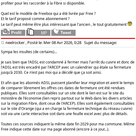
profiter pour les raccorder à la Fibre si disponible.
Quel est le modèle de Freebox qui a été livrée par Free ?
Et le tarif proposé comme abonnement ?
Le tarif peut même être plus intéressant que l'ancien , le tout gratuitement
neelrocker
, Posté le: Mer 08 Avr 2026, 0:28
Sujet du message:
Sympa les insultes (de certains)...
Je sais bien que l'ADSL est condamné à fermer mais l'arrêt du cuivre et donc de
l'ADSL est très encadré par l'ARCEP avec un calendrier qui étale sa fermeture
jusqu'à 2030. Ce n'est pas moi qui a décidé que ça soit ainsi.
Et afin que les abonnés ADSL puissent planifier leur migration et aient le temps
de comparer librement les offres ces dates de fermeture ont été rendues
publiques. Elles sont consultables sur un site dont le lien est sur le site du
ministère de l'économie (lien repris partout sur le Web dans les divers articles
sur la migration Fibre, dont ceux de l'ARCEP). Elles sont également consultables
sur le site d'Orange (qui a en charge la fermeture technique du réseau cuivre)
soit via une carte interactive soit dans une feuille excel avec plus de détails.
Toutes ces sources indiquent la même date fin 2029 pour ma commune. Même
Free indique cette date sur ma page abonné (encore à ce jour...).