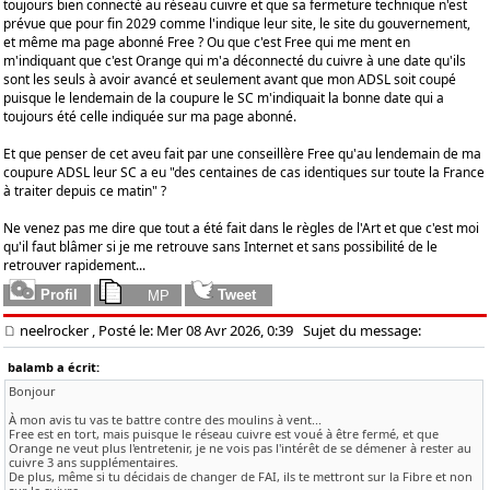
toujours bien connecté au réseau cuivre et que sa fermeture technique n'est
prévue que pour fin 2029 comme l'indique leur site, le site du gouvernement,
et même ma page abonné Free ? Ou que c'est Free qui me ment en
m'indiquant que c'est Orange qui m'a déconnecté du cuivre à une date qu'ils
sont les seuls à avoir avancé et seulement avant que mon ADSL soit coupé
puisque le lendemain de la coupure le SC m'indiquait la bonne date qui a
toujours été celle indiquée sur ma page abonné.
Et que penser de cet aveu fait par une conseillère Free qu'au lendemain de ma
coupure ADSL leur SC a eu "des centaines de cas identiques sur toute la France
à traiter depuis ce matin" ?
Ne venez pas me dire que tout a été fait dans le règles de l'Art et que c'est moi
qu'il faut blâmer si je me retrouve sans Internet et sans possibilité de le
retrouver rapidement...
neelrocker
, Posté le: Mer 08 Avr 2026, 0:39
Sujet du message:
balamb a écrit:
Bonjour
À mon avis tu vas te battre contre des moulins à vent...
Free est en tort, mais puisque le réseau cuivre est voué à être fermé, et que
Orange ne veut plus l'entretenir, je ne vois pas l'intérêt de se démener à rester au
cuivre 3 ans supplémentaires.
De plus, même si tu décidais de changer de FAI, ils te mettront sur la Fibre et non