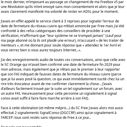
le mois dernier, m’imposant au passage un changement de ma Freebox v5 par
une Révolution qu’ils m’ont envoyé sans mon consentement et alors que je leur
avais clairement manifesté ma volonté de rester en ADSL pour le moment.
J’avais en effet appelé le service client à 3 reprises pour signaler l'erreur de
date de fermeture du réseau cuivre qui m’était annoncée par Free mais j’ai été
confronté à des refus catégoriques des conseillers de procéder à une
vérification, m’affirmant que "leur système ne se trompait jamais" (sauf pour
ma page abonné où là ils ont plaidé une erreur), m’accusant « de les traiter de
menteurs », et me donnant pour seule réponse que « attendez le 1er Avril et
vous verrez bien si vous aurez toujours Internet...».
J’ai des enregistrements audio de toutes ces conversations, ainsi que celle avec
le SC Orange qui m’avait bien confirmé une date de fermeture fin 2029 pour
mon adresse, mais également que je n’étais pas le premier à leur rapporter
que son FAI indiquait de fausses dates de fermeture du réseau cuivre (parce
que je lui avais posé la question, ce qui avait immédiatement sucité chez lui un
rire très évocateur avant de me confirmer clairement la chose… J’avais
d’ailleurs facilement trouvé par la suite un tel signalement sur un forum, avec
un autre FAI. Heureusement pour cette personne un signalement à signal
conso avait suffit à faire faire marche arrière à son FAI).
Face à cette obstination (et même mépris…) du SC Free j’avais alors moi aussi
effectué 2 signalements SignalConso (DGCCRF) ainsi qu’un signalement à
l'ARCEP: tous sont restés sans réponse de Free à ce jour...