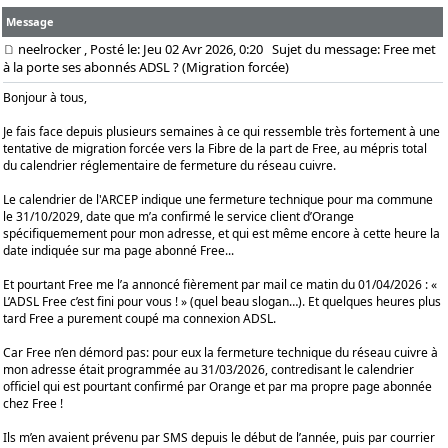
Message
neelrocker
, Posté le: Jeu 02 Avr 2026, 0:20
Sujet du message: Free met
à la porte ses abonnés ADSL ? (Migration forcée)
Bonjour à tous,
Je fais face depuis plusieurs semaines à ce qui ressemble très fortement à une
tentative de migration forcée vers la Fibre de la part de Free, au mépris total
du calendrier réglementaire de fermeture du réseau cuivre.
Le calendrier de l'ARCEP indique une fermeture technique pour ma commune
le 31/10/2029, date que m’a confirmé le service client d’Orange
spécifiquemement pour mon adresse, et qui est même encore à cette heure la
date indiquée sur ma page abonné Free...
Et pourtant Free me l’a annoncé fièrement par mail ce matin du 01/04/2026 : «
L’ADSL Free c’est fini pour vous ! » (quel beau slogan…). Et quelques heures plus
tard Free a purement coupé ma connexion ADSL.
Car Free n’en démord pas: pour eux la fermeture technique du réseau cuivre à
mon adresse était programmée au 31/03/2026, contredisant le calendrier
officiel qui est pourtant confirmé par Orange et par ma propre page abonnée
chez Free !
Ils m’en avaient prévenu par SMS depuis le début de l’année, puis par courrier