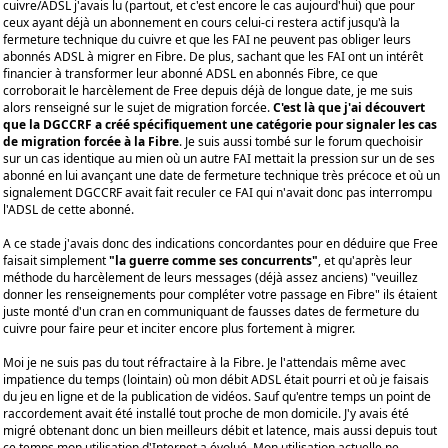
cuivre/ADSL j'avais lu (partout, et c'est encore le cas aujourd'hui) que pour
ceux ayant déjà un abonnement en cours celui-ci restera actif jusqu'à la
fermeture technique du cuivre et que les FAI ne peuvent pas obliger leurs
abonnés ADSL à migrer en Fibre. De plus, sachant que les FAI ont un intérêt
financier à transformer leur abonné ADSL en abonnés Fibre, ce que
corroborait le harcèlement de Free depuis déjà de longue date, je me suis
alors renseigné sur le sujet de migration forcée.
C'est là que j'ai découvert
que la DGCCRF a créé spécifiquement une catégorie pour signaler les cas
de migration forcée à la Fibre
. Je suis aussi tombé sur le forum quechoisir
sur un cas identique au mien où un autre FAI mettait la pression sur un de ses
abonné en lui avançant une date de fermeture technique très précoce et où un
signalement DGCCRF avait fait reculer ce FAI qui n'avait donc pas interrompu
l'ADSL de cette abonné.
A ce stade j'avais donc des indications concordantes pour en déduire que Free
faisait simplement
"la guerre comme ses concurrents"
, et qu'après leur
méthode du harcèlement de leurs messages (déjà assez anciens) "veuillez
donner les renseignements pour compléter votre passage en Fibre" ils étaient
juste monté d'un cran en communiquant de fausses dates de fermeture du
cuivre pour faire peur et inciter encore plus fortement à migrer.
Moi je ne suis pas du tout réfractaire à la Fibre. Je l'attendais même avec
impatience du temps (lointain) où mon débit ADSL était pourri et où je faisais
du jeu en ligne et de la publication de vidéos. Sauf qu'entre temps un point de
raccordement avait été installé tout proche de mon domicile. J'y avais été
migré obtenant donc un bien meilleurs débit et latence, mais aussi depuis tout
ce temps mon utilisation d'Internet a évolué. Mon utilisation actuelle ne