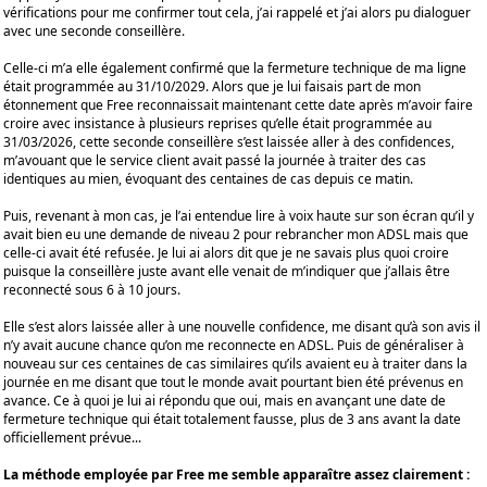
vérifications pour me confirmer tout cela, j’ai rappelé et j’ai alors pu dialoguer
avec une seconde conseillère.
Celle-ci m’a elle également confirmé que la fermeture technique de ma ligne
était programmée au 31/10/2029. Alors que je lui faisais part de mon
étonnement que Free reconnaissait maintenant cette date après m’avoir faire
croire avec insistance à plusieurs reprises qu’elle était programmée au
31/03/2026, cette seconde conseillère s’est laissée aller à des confidences,
m’avouant que le service client avait passé la journée à traiter des cas
identiques au mien, évoquant des centaines de cas depuis ce matin.
Puis, revenant à mon cas, je l’ai entendue lire à voix haute sur son écran qu’il y
avait bien eu une demande de niveau 2 pour rebrancher mon ADSL mais que
celle-ci avait été refusée. Je lui ai alors dit que je ne savais plus quoi croire
puisque la conseillère juste avant elle venait de m’indiquer que j’allais être
reconnecté sous 6 à 10 jours.
Elle s’est alors laissée aller à une nouvelle confidence, me disant qu’à son avis il
n’y avait aucune chance qu’on me reconnecte en ADSL. Puis de généraliser à
nouveau sur ces centaines de cas similaires qu’ils avaient eu à traiter dans la
journée en me disant que tout le monde avait pourtant bien été prévenus en
avance. Ce à quoi je lui ai répondu que oui, mais en avançant une date de
fermeture technique qui était totalement fausse, plus de 3 ans avant la date
officiellement prévue...
La méthode employée par Free me semble apparaître assez clairement :