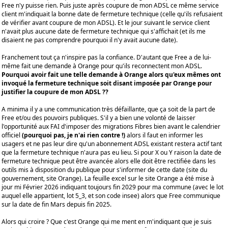
Free n'y puisse rien. Puis juste après coupure de mon ADSL ce même service
client m'indiquait la bonne date de fermeture technique (celle qu'ils refusaient
de vérifier avant coupure de mon ADSL). Et le jour suivant le service client
n'avait plus aucune date de fermeture technique qui s'affichait (et ils me
disaient ne pas comprendre pourquoi il n'y avait aucune date).
Franchement tout ça n'inspire pas la confiance. D'autant que Free a de lui-
même fait une demande à Orange pour qu'ils reconnectent mon ADSL.
Pourquoi avoir fait une telle demande à Orange alors qu'eux mêmes ont
invoqué la fermeture technique soit disant imposée par Orange pour
justifier la coupure de mon ADSL ??
A minima il y a une communication très défaillante, que ça soit de la part de
Free et/ou des pouvoirs publiques. S'il y a bien une volonté de laisser
l'opportunité aux FAI d'imposer des migrations Fibres bien avant le calendrier
officiel
(pourquoi pas, je n'ai rien contre !)
alors il faut en informer les
usagers et ne pas leur dire qu'un abonnement ADSL existant restera actif tant
que la fermeture technique n'aura pas eu lieu. Si pour X ou Y raison la date de
fermeture technique peut être avancée alors elle doit être rectifiée dans les
outils mis à disposition du publique pour s'informer de cette date (site du
gouvernement, site Orange). La feuille excel sur le site Orange a été mise à
jour mi Février 2026 indiquant toujours fin 2029 pour ma commune (avec le lot
auquel elle appartient, lot 5_3, et son code insee) alors que Free communique
sur la date de fin Mars depuis fin 2025.
Alors qui croire ? Que c'est Orange qui me ment en m'indiquant que je suis