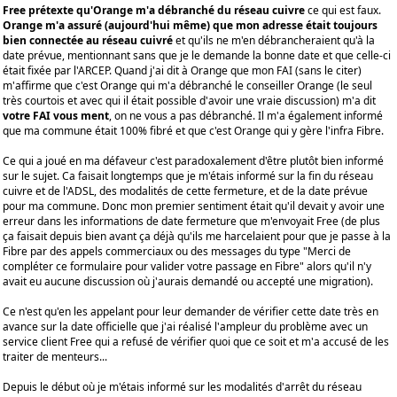
Free prétexte qu'Orange m'a débranché du réseau cuivre
ce qui est faux.
Orange m'a assuré (aujourd'hui même) que mon adresse était toujours
bien connectée au réseau cuivré
et qu'ils ne m'en débrancheraient qu'à la
date prévue, mentionnant sans que je le demande la bonne date et que celle-ci
était fixée par l'ARCEP. Quand j'ai dit à Orange que mon FAI (sans le citer)
m'affirme que c'est Orange qui m'a débranché le conseiller Orange (le seul
très courtois et avec qui il était possible d'avoir une vraie discussion) m'a dit
votre FAI vous ment
, on ne vous a pas débranché. Il m'a également informé
que ma commune était 100% fibré et que c'est Orange qui y gère l'infra Fibre.
Ce qui a joué en ma défaveur c'est paradoxalement d'être plutôt bien informé
sur le sujet. Ca faisait longtemps que je m'étais informé sur la fin du réseau
cuivre et de l'ADSL, des modalités de cette fermeture, et de la date prévue
pour ma commune. Donc mon premier sentiment était qu'il devait y avoir une
erreur dans les informations de date fermeture que m'envoyait Free (de plus
ça faisait depuis bien avant ça déjà qu'ils me harcelaient pour que je passe à la
Fibre par des appels commerciaux ou des messages du type "Merci de
compléter ce formulaire pour valider votre passage en Fibre" alors qu'il n'y
avait eu aucune discussion où j'aurais demandé ou accepté une migration).
Ce n'est qu'en les appelant pour leur demander de vérifier cette date très en
avance sur la date officielle que j'ai réalisé l'ampleur du problème avec un
service client Free qui a refusé de vérifier quoi que ce soit et m'a accusé de les
traiter de menteurs...
Depuis le début où je m'étais informé sur les modalités d'arrêt du réseau