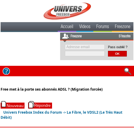
Accueil
Videos
Forums
Freezone
Freezone
S'inscrire
Pass oublié ?
Free met à la porte ses abonnés ADSL ? (Migration forcée)
Univers Freebox Index du Forum
La Fibre, le VDSL2 (Le Très Haut
->
Débit)