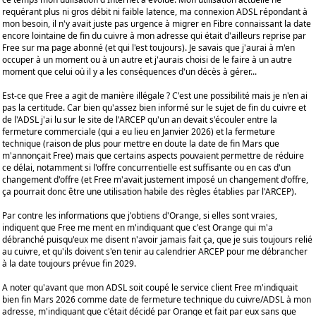
requérant plus ni gros débit ni faible latence, ma connexion ADSL répondant à
mon besoin, il n'y avait juste pas urgence à migrer en Fibre connaissant la date
encore lointaine de fin du cuivre à mon adresse qui était d'ailleurs reprise par
Free sur ma page abonné (et qui l'est toujours). Je savais que j'aurai à m'en
occuper à un moment ou à un autre et j'aurais choisi de le faire à un autre
moment que celui où il y a les conséquences d'un décès à gérer...
Est-ce que Free a agit de manière illégale ? C'est une possibilité mais je n'en ai
pas la certitude. Car bien qu'assez bien informé sur le sujet de fin du cuivre et
de l'ADSL j'ai lu sur le site de l'ARCEP qu'un an devait s'écouler entre la
fermeture commerciale (qui a eu lieu en Janvier 2026) et la fermeture
technique (raison de plus pour mettre en doute la date de fin Mars que
m'annonçait Free) mais que certains aspects pouvaient permettre de réduire
ce délai, notamment si l'offre concurrentielle est suffisante ou en cas d'un
changement d'offre (et Free m'avait justement imposé un changement d'offre,
ça pourrait donc être une utilisation habile des règles établies par l'ARCEP).
Par contre les informations que j'obtiens d'Orange, si elles sont vraies,
indiquent que Free me ment en m'indiquant que c'est Orange qui m'a
débranché puisqu'eux me disent n'avoir jamais fait ça, que je suis toujours relié
au cuivre, et qu'ils doivent s'en tenir au calendrier ARCEP pour me débrancher
à la date toujours prévue fin 2029.
A noter qu'avant que mon ADSL soit coupé le service client Free m'indiquait
bien fin Mars 2026 comme date de fermeture technique du cuivre/ADSL à mon
adresse, m'indiquant que c'était décidé par Orange et fait par eux sans que