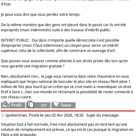
d'Etat
Je peux vous dire que vous perdez votre temps.
De la même manière que des gens ont pleuré dans le passé car ils ont été
expropriés (mais indemnisés) suite à des travaux d'intérêt public.
INTERET PUBLIC : Oui dans n'importe quelle démocratie il est possible
d'exproprier (mais il faut indemniser) un citoyen pour servir un intérêt
supérieur, celui de la collectivité, afin de construire un ouvrage d'art.
Que pouvez vous avancer comme atteinte à vos droits privés dès lors qu'on
vous garantit une migration gratuite ?
Rien, absolument rien... le juge vous renverra dans votre chaumière en vous
expliquant que l'enjeu national de basculer le plus vite en réseau fibré pèse 1
million de fois plus lourd qu'un crétin qui se croit malin à revendiquer un droit
fictif à faire c...hier son monde en réclamant la possibilité de rester connecté à
son réseau cuivre.
spokenman, Posté le: Jeu 02 Avr 2026, 18:26
Sujet du message:
Situation tout à fait normale, Free n'est absolument pas en tord tant qu'une
solution de remplacement est prévue, ce qui est le cas puisque la migration en
Fibre a été proposée.