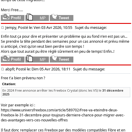
Merci Free…..
Jempy, Posté le: Ven 03 Avr 2026, 10:55
Sujet du message:
Enfin tout ça pour dire et présenter un problème qui au fond n'en est pas un...
Se prendre la tête pendant des semaines pour un cas annoncé et prévu même
si anticipé, c'est qu'on veut bien perdre son temps !
Alors que tout aurait pu être réglé sûrement en peu de temps! Enfin..!
abpfr, Posté le: Dim 05 Avr 2026, 18:11
Sujet du message:
Free t'a bien prévenu non ?
Citation:
En 2024 Free annonce arrêter les Freebox Crystal (donc les V5) le
31 décembre
2025
Voir par exemple ici :
https://www.universfreebox.com/article/589702/Free-va-eteindre-deux-
Freebox-le-31-decembre-pour-toujours-derniere-chance-pour-migrer-avec-
des-avantages-vers-ces-nouvelles-offres
Il faut donc remplacer ces Freebox par des modèles compatibles Fibre et en