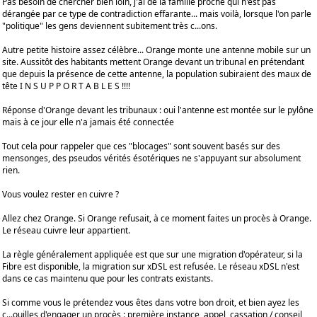
Pas besoin de chercher bien loin, j'ai de la famille proche qui n'est pas
dérangée par ce type de contradiction effarante... mais voilà, lorsque l'on parle
"politique" les gens deviennent subitement très c...ons.
Autre petite histoire assez célèbre... Orange monte une antenne mobile sur un
site. Aussitôt des habitants mettent Orange devant un tribunal en prétendant
que depuis la présence de cette antenne, la population subiraient des maux de
tête I N S U P P O R T A B L E S !!!!
Réponse d'Orange devant les tribunaux : oui l'antenne est montée sur le pylône
mais à ce jour elle n'a jamais été connectée
Tout cela pour rappeler que ces "blocages" sont souvent basés sur des
mensonges, des pseudos vérités ésotériques ne s'appuyant sur absolument
rien.
Vous voulez rester en cuivre ?
Allez chez Orange. Si Orange refusait, à ce moment faites un procès à Orange.
Le réseau cuivre leur appartient.
La règle généralement appliquée est que sur une migration d'opérateur, si la
Fibre est disponible, la migration sur xDSL est refusée. Le réseau xDSL n'est
dans ce cas maintenu que pour les contrats existants.
Si comme vous le prétendez vous êtes dans votre bon droit, et bien ayez les
c...ouilles d'engager un procès : première instance, appel, cassation / conseil