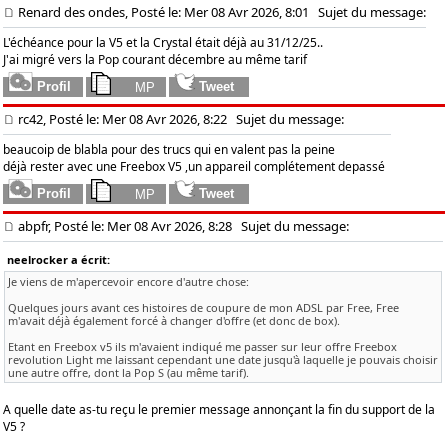
Renard des ondes, Posté le: Mer 08 Avr 2026, 8:01
Sujet du message:
L'échéance pour la V5 et la Crystal était déjà au 31/12/25..
J'ai migré vers la Pop courant décembre au même tarif
rc42, Posté le: Mer 08 Avr 2026, 8:22
Sujet du message:
beaucoip de blabla pour des trucs qui en valent pas la peine
déjà rester avec une Freebox V5 ,un appareil complétement depassé
abpfr, Posté le: Mer 08 Avr 2026, 8:28
Sujet du message:
neelrocker a écrit:
Je viens de m'apercevoir encore d'autre chose:
Quelques jours avant ces histoires de coupure de mon ADSL par Free, Free
m'avait déjà également forcé à changer d'offre (et donc de box).
Etant en Freebox v5 ils m'avaient indiqué me passer sur leur offre Freebox
revolution Light me laissant cependant une date jusqu'à laquelle je pouvais choisir
une autre offre, dont la Pop S (au même tarif).
A quelle date as-tu reçu le premier message annonçant la fin du support de la
V5 ?