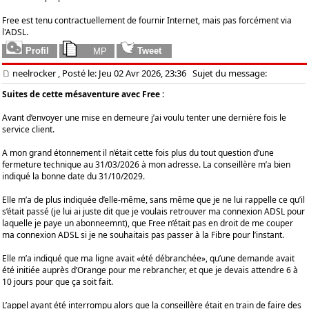
Free est tenu contractuellement de fournir Internet, mais pas forcément via
l'ADSL.
neelrocker
, Posté le: Jeu 02 Avr 2026, 23:36
Sujet du message:
Suites de cette mésaventure avec Free :
Avant d’envoyer une mise en demeure j’ai voulu tenter une dernière fois le
service client.
A mon grand étonnement il n’était cette fois plus du tout question d’une
fermeture technique au 31/03/2026 à mon adresse. La conseillère m’a bien
indiqué la bonne date du 31/10/2029.
Elle m’a de plus indiquée d’elle-même, sans même que je ne lui rappelle ce qu’il
s’était passé (je lui ai juste dit que je voulais retrouver ma connexion ADSL pour
laquelle je paye un abonneemnt), que Free n’était pas en droit de me couper
ma connexion ADSL si je ne souhaitais pas passer à la Fibre pour l’instant.
Elle m’a indiqué que ma ligne avait «été débranchée», qu’une demande avait
été initiée auprès d’Orange pour me rebrancher, et que je devais attendre 6 à
10 jours pour que ça soit fait.
L’appel ayant été interrompu alors que la conseillère était en train de faire des