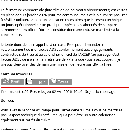
Tout cela est inacceptable.
La fermeture commerciale (interdiction de nouveaux abonnements) est certes
en place depuis janvier 2026 pour ma commune, mais cela n'autorise pas Free
à résilier unilatéralement un contrat en cours alors que le réseau technique est
toujours opérationnel. Cette pratique empêche les abonnés de comparer
sereinement les offres Fibre et constitue donc une entrave manifeste à la
concurrence.
Je tente donc de faire appel ici à un corp. Free pour demander le
rétablissement de mon accès ADSL conformément aux engagements
contractuels de Free et au calendrier officiel de l'ARCEP (au passage, c’est
l’accès ADSL de ma maman retraitée de 77 ans que vous avez coupé…). Je
prévois d’envoyer dès demain une mise en demeure par LRAR à Free.
Merci de m'avoir lu.
el_maestro59, Posté le: Jeu 02 Avr 2026, 10:46
Sujet du message:
Bonjour,
Vous avez la réponse d'Orange pour l'arrêt général, mais vous ne maitrisez
pas l'aspect technique du coté Free, qui a peut être un autre calendrier
également sur l'arrêt du cuivre.
Maintenant, vous êtes en Fibre, ce qui est top, et aucun opérateur ne vous