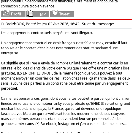
pour obtenir un dédommagement financier, si vraiment ils ont coupé ta
connexion cuivre trop en avance.
BreizhBOX, Posté le: Jeu 02 Avr 2026, 16:42
Sujet du message:
Les engagements contractuels perpétuels sont illégaux.
Un engagement contractuel en droit français c'est 99 ans max, ensuite il faut
renouveler le contrat, c'est le cas notamment des statuts sociaux d'une
entreprise.
Ca signifie que si Free a envie de rompre unilatéralement le contrat car ils en
ont ras le bol des clients de votre genre (vu que Free offre une migration Fibre
gratuite), ILS EN ONT LE DROIT, de la même façon que vous pouvez à tout
moment envoyer un courrier de résiliation chez Free, ça marche dans les deux
sens, aucune des parties à un contrat ne peut être tenue par un engagement
perpétuel.
Ca me fait penser à ces gens, dont vous faites peut-être partie, qui font ch...ier
Enedis en refusant le compteur Linky sous prétexte qu'ENEDIS serait un grand
méchant loup dans un pays, la France, qui serait devenue une république
fasciste avec Macron qui surveillerait tous les mouvements de ses citoyens,
mais ces mêmes personnes étalent et vendent leur vie personnelle à des
groupes américains : X, Facebook, Instagram et j'en passe et des meilleurs...