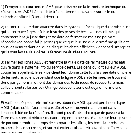
1) Envoyer des courriers et SMS pour prévenir de la fermeture technique du
réseau cuivre/ADSL à une date très nettement en avance sur celle du
calendrier officiel (3 ans et demi...).
2) Introduire cette date avancée dans le système informatique du service client
qui se retrouve à gérer à leur insu des prises de bec avec des clients qui
contesteraient (à juste titre) cette date de fermeture mais ne pouvant
répondre (de bonne foi je pense) que ce que leur indique le système qu’ils ont
sous les yeux et dont on leur a dit que les dates affichées viennent d’Orange et
qu’ils sont les seuls à gérer la fermeture du réseau cuivre.
3) Fermer les lignes ADSL et remettre la vraie date de fermeture du réseau
cuivre dans le système info du service clients. Les gens qui ont eu leur ADSL
coupé les appellent, le service client leur donne cette fois la vraie date officielle
de fermeture, voient cependant que la ligne ADSL a été fermée, ne trouvent
donc pas ça normal et font des demandes techniques de réouverture mais
celles-ci sont refusées par Orange puisque la zone est déjà en fermeture
commerciale.
Et voilà, le piège est refermé sur ces abonnés ADSL qui ont perdu leur ligne
ADSL (alors qu’ils n’auraient pas dû) et se retrouvent maintenant dans
l’impossibilité de la récupérer. Ils n’ont plus d’autre choix que de passer à la
Fibre mais sans bénéficier du cadre réglementaire qui était sensé leur garantir
de pouvoir prendre le temps de comparer les offres, les box, d’attendre les
promos des concurrents, et surtout éviter qu’ils se retrouvent sans Internet le
temps de cette migration...