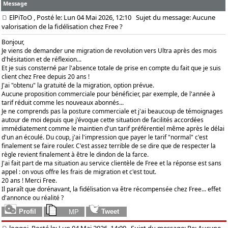
Message
ElPiToO
, Posté le: Lun 04 Mai 2026, 12:10
Sujet du message: Aucune
valorisation de la fidélisation chez Free ?
Bonjour,
Je viens de demander une migration de revolution vers Ultra après des mois
d'hésitation et de réflexion...
Et je suis consterné par l'absence totale de prise en compte du fait que je suis
client chez Free depuis 20 ans !
J'ai "obtenu" la gratuité de la migration, option prévue.
Aucune proposition commerciale pour bénéficier, par exemple, de l'année à
tarif réduit comme les nouveaux abonnés...
Je ne comprends pas la posture commerciale et j'ai beaucoup de témoignages
autour de moi depuis que j'évoque cette situation de facilités accordées
immédiatement comme le maintien d'un tarif préférentiel même après le délai
d'un an écoulé. Du coup, j'ai l'impression que payer le tarif "normal" c'est
finalement se faire rouler. C'est assez terrible de se dire que de respecter la
règle revient finalement à être le dindon de la farce.
J'ai fait part de ma situation au service clientèle de Free et la réponse est sans
appel : on vous offre les frais de migration et c'est tout.
20 ans ! Merci Free.
Il paraît que dorénavant, la fidélisation va être récompensée chez Free... effet
d'annonce ou réalité ?
loggoi, Posté le: Lun 04 Mai 2026, 14:09
Sujet du message: Re: Aucune