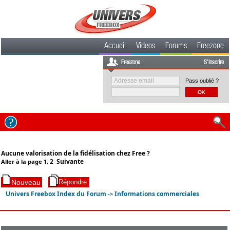
Accueil
Videos
Forums
Freezone
Freezone
S'inscrire
Pass oublié ?
Aucune valorisation de la fidélisation chez Free ?
2
Suivante
Aller à la page
1
,
Univers Freebox Index du Forum
Informations commerciales
->