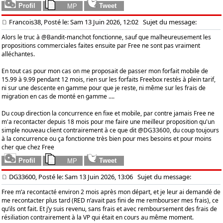
Francois38, Posté le: Sam 13 Juin 2026, 12:02
Sujet du message:
Alors le truc à @Bandit-manchot fonctionne, sauf que malheureusement les
propositions commerciales faites ensuite par Free ne sont pas vraiment
alléchantes.
En tout cas pour mon cas on me proposait de passer mon forfait mobile de
15.99 à 9.99 pendant 12 mois, rien sur les forfaits Freebox restés à plein tarif,
ni sur une descente en gamme pour que je reste, ni même sur les frais de
migration en cas de monté en gamme ....
Du coup direction la concurrence en fixe et mobile, par contre jamais Free ne
m'a recontacter depuis 18 mois pour me faire une meilleur proposition qu'un
simple nouveau client contrairement à ce que dit @DG33600, du coup toujours
à la concurrence ou ça fonctionne très bien pour mes besoins et pour moins
cher que chez Free
DG33600, Posté le: Sam 13 Juin 2026, 13:06
Sujet du message:
Free m’a recontacté environ 2 mois après mon départ, et je leur ai demandé de
me recontacter plus tard (RED n’avait pas fini de me rembourser mes frais), ce
qu’ils ont fait. Et j’y suis revenu, sans frais et avec remboursement des frais de
résiliation contrairement à la VP qui était en cours au même moment.