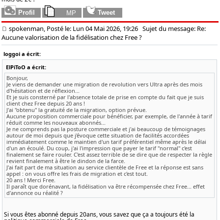
spokenman, Posté le: Lun 04 Mai 2026, 19:26
Sujet du message: Re:
Aucune valorisation de la fidélisation chez Free ?
loggoi a écrit:
ElPiToO a écrit:
Bonjour,
Je viens de demander une migration de revolution vers Ultra après des mois
d'hésitation et de réflexion...
Et je suis consterné par l'absence totale de prise en compte du fait que je suis
client chez Free depuis 20 ans !
J'ai "obtenu" la gratuité de la migration, option prévue.
Aucune proposition commerciale pour bénéficier, par exemple, de l'année à tarif
réduit comme les nouveaux abonnés...
Je ne comprends pas la posture commerciale et j'ai beaucoup de témoignages
autour de moi depuis que j'évoque cette situation de facilités accordées
immédiatement comme le maintien d'un tarif préférentiel même après le délai
d'un an écoulé. Du coup, j'ai l'impression que payer le tarif "normal" c'est
finalement se faire rouler. C'est assez terrible de se dire que de respecter la règle
revient finalement à être le dindon de la farce.
J'ai fait part de ma situation au service clientèle de Free et la réponse est sans
appel : on vous offre les frais de migration et c'est tout.
20 ans ! Merci Free.
Il paraît que dorénavant, la fidélisation va être récompensée chez Free... effet
d'annonce ou réalité ?
Si vous êtes abonné depuis 20ans, vous savez que ça a toujours été la