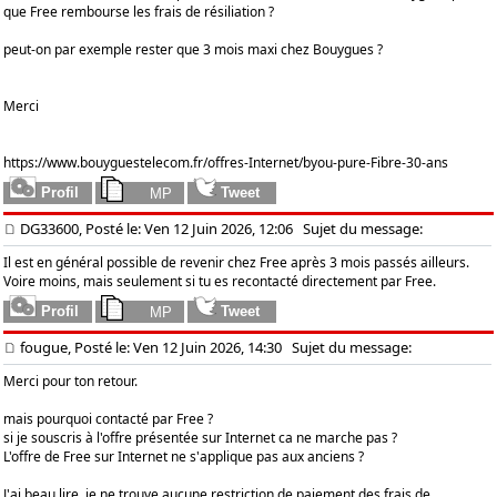
que Free rembourse les frais de résiliation ?
peut-on par exemple rester que 3 mois maxi chez Bouygues ?
Merci
https://www.bouyguestelecom.fr/offres-Internet/byou-pure-Fibre-30-ans
DG33600, Posté le: Ven 12 Juin 2026, 12:06
Sujet du message:
Il est en général possible de revenir chez Free après 3 mois passés ailleurs.
Voire moins, mais seulement si tu es recontacté directement par Free.
fougue, Posté le: Ven 12 Juin 2026, 14:30
Sujet du message:
Merci pour ton retour.
mais pourquoi contacté par Free ?
si je souscris à l'offre présentée sur Internet ca ne marche pas ?
L'offre de Free sur Internet ne s'applique pas aux anciens ?
J'ai beau lire, je ne trouve aucune restriction de paiement des frais de