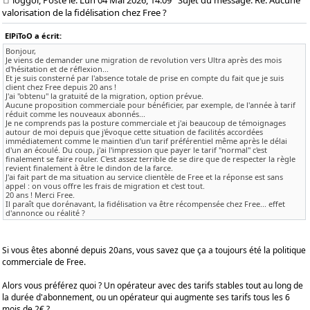
valorisation de la fidélisation chez Free ?
ElPiToO a écrit:
Bonjour,
Je viens de demander une migration de revolution vers Ultra après des mois
d'hésitation et de réflexion...
Et je suis consterné par l'absence totale de prise en compte du fait que je suis
client chez Free depuis 20 ans !
J'ai "obtenu" la gratuité de la migration, option prévue.
Aucune proposition commerciale pour bénéficier, par exemple, de l'année à tarif
réduit comme les nouveaux abonnés...
Je ne comprends pas la posture commerciale et j'ai beaucoup de témoignages
autour de moi depuis que j'évoque cette situation de facilités accordées
immédiatement comme le maintien d'un tarif préférentiel même après le délai
d'un an écoulé. Du coup, j'ai l'impression que payer le tarif "normal" c'est
finalement se faire rouler. C'est assez terrible de se dire que de respecter la règle
revient finalement à être le dindon de la farce.
J'ai fait part de ma situation au service clientèle de Free et la réponse est sans
appel : on vous offre les frais de migration et c'est tout.
20 ans ! Merci Free.
Il paraît que dorénavant, la fidélisation va être récompensée chez Free... effet
d'annonce ou réalité ?
Si vous êtes abonné depuis 20ans, vous savez que ça a toujours été la politique
commerciale de Free.
Alors vous préférez quoi ? Un opérateur avec des tarifs stables tout au long de
la durée d'abonnement, ou un opérateur qui augmente ses tarifs tous les 6
mois de 2€ ?