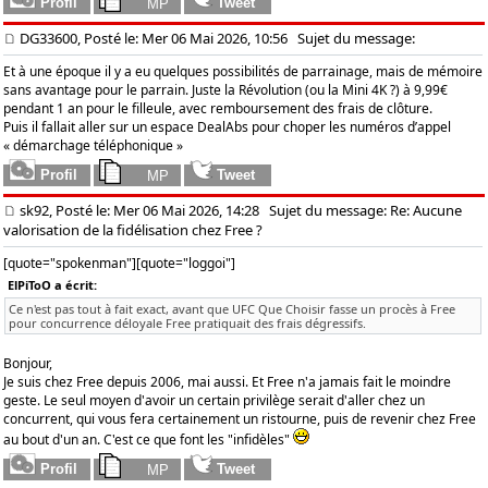
DG33600, Posté le: Mer 06 Mai 2026, 10:56
Sujet du message:
Et à une époque il y a eu quelques possibilités de parrainage, mais de mémoire
sans avantage pour le parrain. Juste la Révolution (ou la Mini 4K ?) à 9,99€
pendant 1 an pour le filleule, avec remboursement des frais de clôture.
Puis il fallait aller sur un espace DealAbs pour choper les numéros d’appel
« démarchage téléphonique »
sk92, Posté le: Mer 06 Mai 2026, 14:28
Sujet du message: Re: Aucune
valorisation de la fidélisation chez Free ?
[quote="spokenman"][quote="loggoi"]
ElPiToO a écrit:
Ce n'est pas tout à fait exact, avant que UFC Que Choisir fasse un procès à Free
pour concurrence déloyale Free pratiquait des frais dégressifs.
Bonjour,
Je suis chez Free depuis 2006, mai aussi. Et Free n'a jamais fait le moindre
geste. Le seul moyen d'avoir un certain privilège serait d'aller chez un
concurrent, qui vous fera certainement un ristourne, puis de revenir chez Free
au bout d'un an. C'est ce que font les "infidèles"