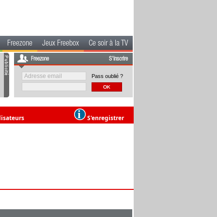
Freezone
Jeux Freebox
Ce soir à la TV
Freezone
S'inscrire
Pass oublié ?
lisateurs
S'enregistrer