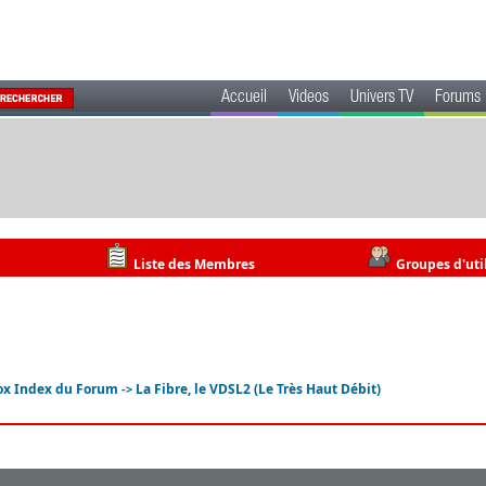
Accueil
Videos
Univers TV
Forums
Liste des Membres
Groupes d'uti
ox Index du Forum
La Fibre, le VDSL2 (Le Très Haut Débit)
->