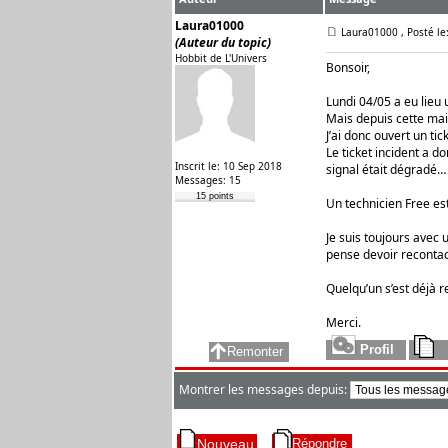
Laura01000
Laura01000
, Posté l
(Auteur du topic)
Hobbit de L'Univers
Bonsoir,
Lundi 04/05 a eu lieu
Mais depuis cette mai
J’ai donc ouvert un ti
Le ticket incident a d
Inscrit le: 10 Sep 2018
signal était dégradé…
Messages: 15
15 points
Un technicien Free est
Je suis toujours avec
pense devoir recontac
Quelqu’un s’est déjà 
Merci.
Montrer les messages depuis: