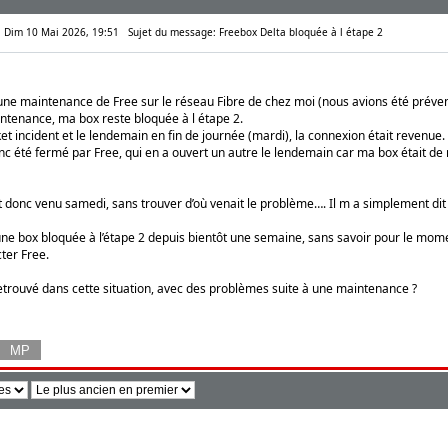
e: Dim 10 Mai 2026, 19:51
Sujet du message: Freebox Delta bloquée à l étape 2
 une maintenance de Free sur le réseau Fibre de chez moi (nous avions été préve
ntenance, ma box reste bloquée à l étape 2.
cket incident et le lendemain en fin de journée (mardi), la connexion était revenue.
onc été fermé par Free, qui en a ouvert un autre le lendemain car ma box était de 
 donc venu samedi, sans trouver d’où venait le problème…. Il m a simplement dit qu
 une box bloquée à l’étape 2 depuis bientôt une semaine, sans savoir pour le mo
ter Free.
retrouvé dans cette situation, avec des problèmes suite à une maintenance ?