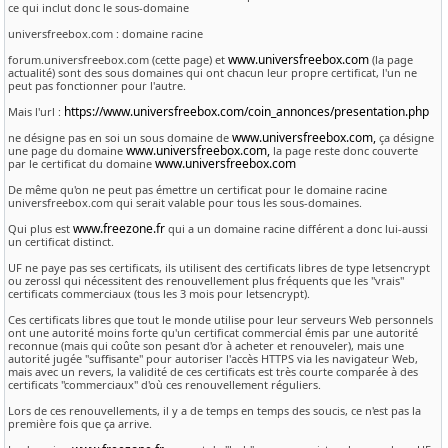
ce qui inclut donc le sous-domaine
universfreebox.com : domaine racine
www.universfreebox.com
forum.universfreebox.com (cette page) et
(la page
actualité) sont des sous domaines qui ont chacun leur propre certificat, l'un ne
peut pas fonctionner pour l'autre.
https://www.universfreebox.com/coin_annonces/presentation.php
Mais l'url :
www.universfreebox.com,
ne désigne pas en soi un sous domaine de
ça désigne
www.universfreebox.com,
une page du domaine
la page reste donc couverte
www.universfreebox.com
par le certificat du domaine
De même qu'on ne peut pas émettre un certificat pour le domaine racine
universfreebox.com qui serait valable pour tous les sous-domaines.
www.freezone.fr
Qui plus est
qui a un domaine racine différent a donc lui-aussi
un certificat distinct.
UF ne paye pas ses certificats, ils utilisent des certificats libres de type letsencrypt
ou zerossl qui nécessitent des renouvellement plus fréquents que les "vrais"
certificats commerciaux (tous les 3 mois pour letsencrypt).
Ces certificats libres que tout le monde utilise pour leur serveurs Web personnels
ont une autorité moins forte qu'un certificat commercial émis par une autorité
reconnue (mais qui coûte son pesant d'or à acheter et renouveler), mais une
autorité jugée "suffisante" pour autoriser l'accès HTTPS via les navigateur Web,
mais avec un revers, la validité de ces certificats est très courte comparée à des
certificats "commerciaux" d'où ces renouvellement réguliers.
Lors de ces renouvellements, il y a de temps en temps des soucis, ce n'est pas la
première fois que ça arrive.