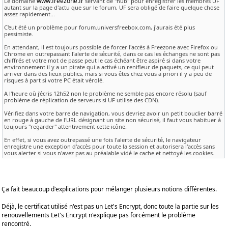
www.freezone.fr
Le domaine
servant de "hub" pour enregistrer les membres UF
autant sur la page d'actu que sur le forum, UF sera obligé de faire quelque chose
assez rapidement...
C'eut été un problème pour forum.universfreebox.com, j'aurais été plus
pessimiste.
En attendant, il est toujours possible de forcer l'accès à Freezone avec Firefox ou
Chrome en outrepassant l'alerte de sécurité, dans ce cas les échanges ne sont pas
chiffrés et votre mot de passe peut le cas échéant être aspiré si dans votre
environnement il y a un pirate qui a activé un renifleur de paquets, ce qui peut
arriver dans des lieux publics, mais si vous êtes chez vous a priori il y a peu de
risques à part si votre PC était vérolé.
A l'heure où j'écris 12h52 non le problème ne semble pas encore résolu (sauf
problème de réplication de serveurs si UF utilise des CDN).
Vérifiez dans votre barre de navigation, vous devriez avoir un petit bouclier barré
en rouge à gauche de l'URL désignant un site non sécurisé, il faut vous habituer à
toujours "regarder" attentivement cette icône.
En effet, si vous avez outrepassé une fois l'alerte de sécurité, le navigateur
enregistre une exception d'accès pour toute la session et autorisera l'accès sans
vous alerter si vous n'avez pas au préalable vidé le cache et nettoyé les cookies.
Ça fait beaucoup d'explications pour mélanger plusieurs notions différentes.
Déjà, le certificat utilisé n'est pas un Let's Encrypt, donc toute la partie sur les
renouvellements Let's Encrypt n'explique pas forcément le problème
rencontré.