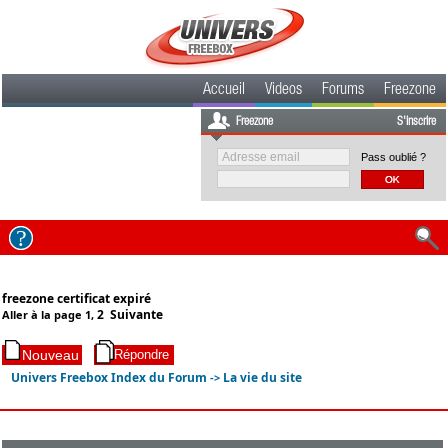
Accueil
Videos
Forums
Freezone
Freezone
S'inscrire
Pass oublié ?
freezone certificat expiré
2
Suivante
Aller à la page
1
,
Univers Freebox Index du Forum
La vie du site
->