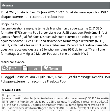
Message
fab263
, Posté le: Sam 27 Juin 2026, 15:27
Sujet du message: clés USB /
disque externe non reconnus Freebox Pop
Bonjour à tous,
J'ai une question simple. Je tente de brancher un disque externe (2.5" SSD
formatté NTFS) sur ma Pop Server via le port USB classique. Problème il n'est
jamais détecté (j'ai été dans Disques /Disques externes en vain). J'ai tenté
également avec 3 clés USB Sandisk avec des formattages différents (NTFS,
FAT32, extfat) et elles ne sont jamais détectées. Reboot HW Freebox idem. Ma
question : et ce que c'est sensé fonctionner dans 99% du temps ? Y a t-il une
formattage à privilégier ? Ma box Pop aurait elle un soucis HW ?
Merci par avance
loggoi, Posté le: Sam 27 Juin 2026, 18:45
Sujet du message: Re: clés USB
/ disque externe non reconnus Freebox Pop
fab263 a écrit:
Bonjour à tous,
J'ai une question simple. Je tente de brancher un disque externe (2.5" SSD formatté
NTFS) sur ma Pop Server via le port USB classique. Problème il n'est jamais détecté
(j'ai été dans Disques /Disques externes en vain). J'ai tenté également avec 3 clés
USB Sandisk avec des formattages différents (NTFS, FAT32, extfat) et elles ne sont