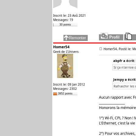
Inscrit le: 23 Aoû 2021
Messages: 19
30 points
Homer54
Homer54, Posté le: Me
Geek de L'Univers
abpfr a écrit:
Si ça n'arrive 
Jempy a écrit
Inscrit le: 09 Jan 2012
Rafraichir les
Messages: 2302
3952 points
Aucun rapport avec Fr
_________________
Honorons la mémoire 
1°) Wi-Fi, CPL ? Non ! M
L'Ethernet, c'est la vie 
2°) Pour vos archives,