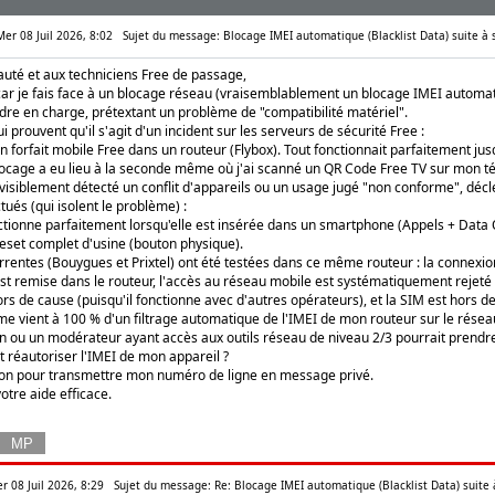
 Mer 08 Juil 2026, 8:02
Sujet du message: Blocage IMEI automatique (Blacklist Data) suite à
uté et aux techniciens Free de passage,
e car je fais face à un blocage réseau (vraisemblablement un blocage IMEI automat
dre en charge, prétextant un problème de "compatibilité matériel".
qui prouvent qu'il s'agit d'un incident sur les serveurs de sécurité Free :
 un forfait mobile Free dans un routeur (Flybox). Tout fonctionnait parfaitement jus
locage a eu lieu à la seconde même où j'ai scanné un QR Code Free TV sur mon t
visiblement détecté un conflit d'appareils ou un usage jugé "non conforme", déc
tués (qui isolent le problème) :
ctionne parfaitement lorsqu'elle est insérée dans un smartphone (Appels + Data 
Reset complet d'usine (bouton physique).
rentes (Bouygues et Prixtel) ont été testées dans ce même routeur : la connexion
st remise dans le routeur, l'accès au réseau mobile est systématiquement rejeté 
rs de cause (puisqu'il fonctionne avec d'autres opérateurs), et la SIM est hors d
me vient à 100 % d'un filtrage automatique de l'IMEI de mon routeur sur le résea
en ou un modérateur ayant accès aux outils réseau de niveau 2/3 pourrait prendre
t réautoriser l'IMEI de mon appareil ?
tion pour transmettre mon numéro de ligne en message privé.
otre aide efficace.
r 08 Juil 2026, 8:29
Sujet du message: Re: Blocage IMEI automatique (Blacklist Data) suite 