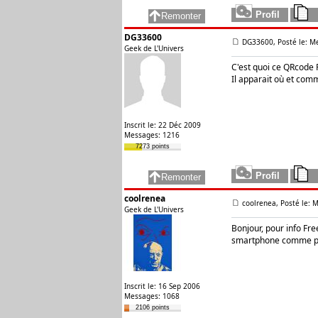
DG33600
DG33600, Posté le: Me
Geek de L'Univers
C'est quoi ce QRcode 
Il apparait où et comm
Inscrit le: 22 Déc 2009
Messages: 1216
7273 points
coolrenea
coolrenea, Posté le: M
Geek de L'Univers
Bonjour, pour info Free
smartphone comme po
Inscrit le: 16 Sep 2006
Messages: 1068
2106 points