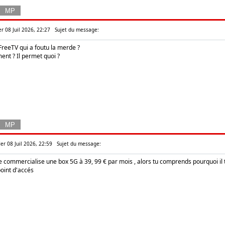
r 08 Juil 2026, 22:27
Sujet du message:
FreeTV qui a foutu la merde ?
ent ? Il permet quoi ?
er 08 Juil 2026, 22:59
Sujet du message:
 commercialise une box 5G à 39, 99 € par mois , alors tu comprends pourquoi il t as b
int d'accés