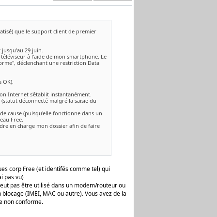
atisé) que le support client de premier
 jusqu'au 29 juin.
 téléviseur à l'aide de mon smartphone. Le
orme", déclenchant une restriction Data
a OK).
on Internet s'établit instantanément.
 (statut déconnecté malgré la saisie du
 de cause (puisqu'elle fonctionne dans un
eau Free.
dre en charge mon dossier afin de faire
es corp Free (et identifés comme tel) qui
i pas vu)
e peut pas être utilisé dans un modem/routeur ou
n blocage (IMEI, MAC ou autre). Vous avez de la
age non conforme.