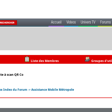
Accueil
Videos
Univers TV
Forums
Liste des Membres
Groupes d'uti
ite à scan QR Co
ox Index du Forum
Assistance Mobile Métropole
->