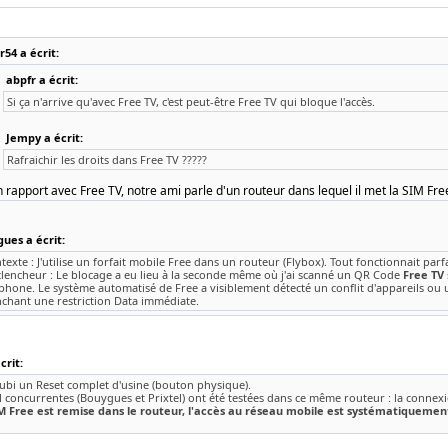
54 a écrit:
abpfr a écrit:
Si ça n'arrive qu'avec Free TV, c'est peut-être Free TV qui bloque l'accès.
Jempy a écrit:
Rafraichir les droits dans Free TV ?????
 rapport avec Free TV, notre ami parle d'un routeur dans lequel il met la SIM Fre
ues a écrit:
texte : J'utilise un forfait mobile Free dans un routeur (Flybox). Tout fonctionnait parf
clencheur : Le blocage a eu lieu à la seconde même où j'ai scanné un QR Code
Free TV
phone. Le système automatisé de Free a visiblement détecté un conflit d'appareils ou
nchant une restriction Data immédiate.
rit:
subi un Reset complet d'usine (bouton physique).
 concurrentes (Bouygues et Prixtel) ont été testées dans ce même routeur : la connexi
M Free est remise dans le routeur, l'accès au réseau mobile est systématiquemen