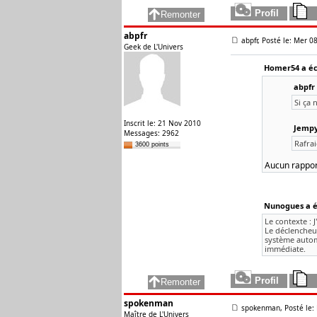
abpfr
abpfr, Posté le: Mer 08
Geek de L'Univers
Homer54 a écr
abpfr 
Si ça 
Inscrit le: 21 Nov 2010
Jempy 
Messages: 2962
Rafrai
3600 points
Aucun rapport
Nunogues a éc
Le contexte : 
Le déclencheu
système automa
immédiate.
spokenman
spokenman, Posté le: 
Maître de L'Univers