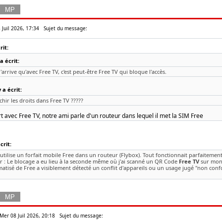
 Juil 2026, 17:34
Sujet du message:
it:
a écrit:
n'arrive qu'avec Free TV, c'est peut-être Free TV qui bloque l'accès.
a écrit:
chir les droits dans Free TV ?????
 avec Free TV, notre ami parle d'un routeur dans lequel il met la SIM Free
rit:
J'utilise un forfait mobile Free dans un routeur (Flybox). Tout fonctionnait parfaitement
r : Le blocage a eu lieu à la seconde même où j'ai scanné un QR Code
Free TV
sur mon 
tisé de Free a visiblement détecté un conflit d'appareils ou un usage jugé "non conf
Mer 08 Juil 2026, 20:18
Sujet du message: