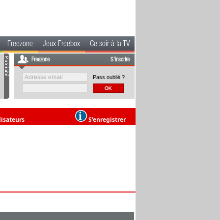
Freezone
Jeux Freebox
Ce soir à la TV
Freezone
S'inscrire
Pass oublié ?
lisateurs
S'enregistrer