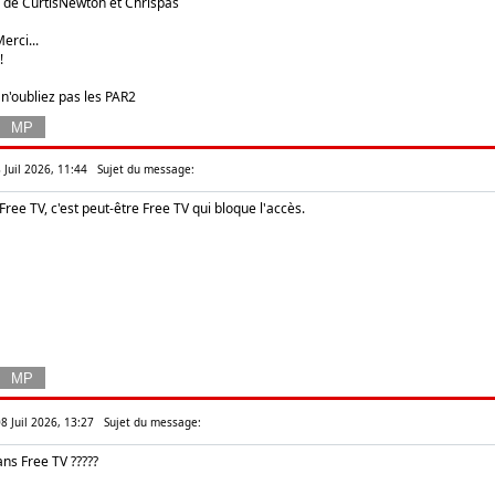
de CurtisNewton et Chrispas
erci...
!
 n'oubliez pas les PAR2
 Juil 2026, 11:44
Sujet du message:
 Free TV, c'est peut-être Free TV qui bloque l'accès.
8 Juil 2026, 13:27
Sujet du message:
ans Free TV ?????