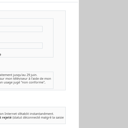
e
aitement jusqu'au 29 juin.
sur mon téléviseur à l'aide de mon
 un usage jugé "non conforme",
on Internet s'établit instantanément.
t rejeté
(statut déconnecté malgré la saisie