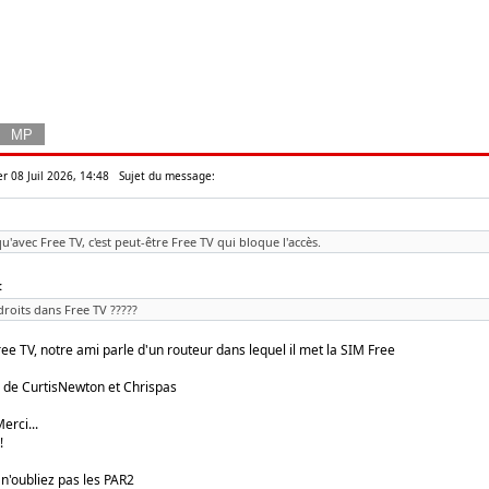
r 08 Juil 2026, 14:48
Sujet du message:
qu'avec Free TV, c'est peut-être Free TV qui bloque l'accès.
:
 droits dans Free TV ?????
ee TV, notre ami parle d'un routeur dans lequel il met la SIM Free
de CurtisNewton et Chrispas
erci...
!
 n'oubliez pas les PAR2