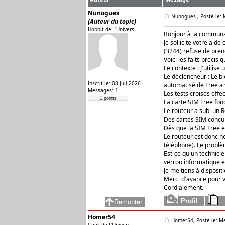
Nunogues
Nunogues
, Posté le:
(Auteur du topic)
Hobbit de L'Univers
Bonjour à la communa
Je sollicite votre aid
(3244) refuse de pren
Voici les faits précis 
Le contexte : J'utilise
Le déclencheur : Le b
Inscrit le: 08 Juil 2026
automatisé de Free a 
Messages: 1
Les tests croisés effec
1 points
La carte SIM Free fon
Le routeur a subi un 
Des cartes SIM concur
Dès que la SIM Free e
Le routeur est donc ho
téléphone). Le problè
Est-ce qu'un technici
verrou informatique e
Je me tiens à disposi
Merci d'avance pour v
Cordialement.
Homer54
Homer54, Posté le: Me