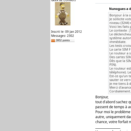
Geek de L'Univers
Nunogues a éc
Bonjour à la 
Je sollicite v
niveau (3244) 
Voici les faits
Le contexte : 
Inscrit le: 09 Jan 2012
Le déclencheu
Messages: 2302
système automa
3952 points
immédiate.
Les tests crois
La carte SIM F
Le routeur a 
Des cartes SIM
Dès que la SIM
PIN).
Le routeur est
téléphone). Le
Est-ce qu'un t
sauter ce verr
Je me tiens à
Merci d'avance
Cordialement.
Bonjour,
tout d'abord sachez q
passent de temps à au
Pour moi le problème v
autre, uniquement dan
chance, votre forfait 
_________________