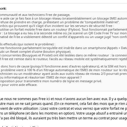
rit:
communauté et aux techniciens Free de passage,
otre aide car je fais face à un blocage réseau (vraisemblablement un blocage IMEI autom
refuse de prendre en charge, prétextant un problème de "compatibilité matériel".
 précis qui prouvent qu'il s'agit d'un incident sur les serveurs de sécurité Free :
J'utilise un forfait mobile Free dans un routeur (Flybox). Tout fonctionnait parfaitement
r : Le blocage a eu lieu à la seconde même où j'ai scanné un QR Code Free TV sur mon
tisé de Free a visiblement détecté un conflit d'appareils ou un usage jugé "non conf
és effectués (qui isolent le problème) :
ree fonctionne parfaitement lorsqu'elle est insérée dans un smartphone (Appels + Dat
subi un Reset complet d'usine (bouton physique).
 concurrentes (Bouygues et Prixtel) ont été testées dans ce même routeur : la connexi
 Free est remise dans le routeur, l'accès au réseau mobile est systématiquement rejeté
 donc hors de cause (puisqu'il fonctionne avec d'autres opérateurs), et la SIM est hors
 problème vient à 100 % d'un filtrage automatique de l'IMEI de mon routeur sur le rés
echnicien ou un modérateur ayant accès aux outils réseau de niveau 2/3 pourrait pren
ou informatique et réautoriser l'IMEI de mon appareil ?
 disposition pour transmettre mon numéro de ligne en message privé.
 pour votre aide efficace.
ue nous ne sommes pas Free ici et nous n'avons aucun lien avec eux. Il y a quelqu
tre mais on ne sait jamais quand. (En ce moment, cela fait des mois que je n'en a
ient de votre utilisation : Lisez votre contrat et vous verrez que votre forfait n
s un téléphone (et dans les montres en option). Votre usage abusif a entrainé u
n'a pas été bloqué, ils auraient pu très bien mettre un terme au contrat pour us