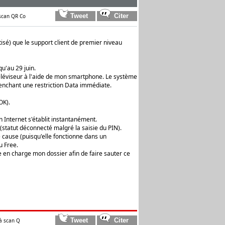
 scan QR Co
isé) que le support client de premier niveau
qu'au 29 juin.
éléviseur à l'aide de mon smartphone. Le système
lenchant une restriction Data immédiate.
OK).
 Internet s'établit instantanément.
(statut déconnecté malgré la saisie du PIN).
e cause (puisqu'elle fonctionne dans un
u Free.
 en charge mon dossier afin de faire sauter ce
à scan Q