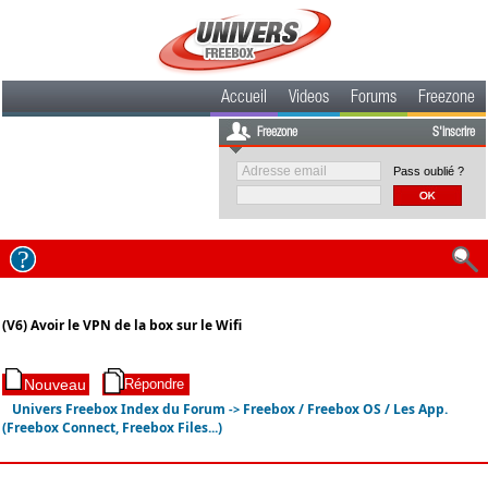
Accueil
Videos
Forums
Freezone
Freezone
S'inscrire
Pass oublié ?
(V6) Avoir le VPN de la box sur le Wifi
Univers Freebox Index du Forum
Freebox / Freebox OS / Les App.
->
(Freebox Connect, Freebox Files...)