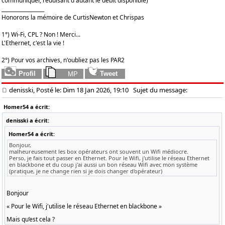
communiquer, réduisant d'autant le débit disponible)
_________________
Honorons la mémoire de CurtisNewton et Chrispas
1°) Wi-Fi, CPL ? Non ! Merci...
L'Ethernet, c'est la vie !
2°) Pour vos archives, n'oubliez pas les PAR2
denisski, Posté le: Dim 18 Jan 2026, 19:10
Sujet du message:
Homer54 a écrit:
denisski a écrit:
Homer54 a écrit:
Bonjour,
malheureusement les box opérateurs ont souvent un Wifi médiocre.
Perso, je fais tout passer en Ethernet. Pour le Wifi, j'utilise le réseau Ethernet
en blackbone et du coup j'ai aussi un bon réseau Wifi avec mon système
(pratique, je ne change rien si je dois changer d'opérateur)
Bonjour
« Pour le Wifi, j'utilise le réseau Ethernet en blackbone »
Mais qu’est cela ?