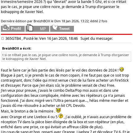
trimestre/semestre 2026 ?) qui "devrait" avoir la bande 5 Ghz, et si ce n'était
pas le cas, je pique une colère noire, je demande à Trump d'organiser le
kidnapping de Xavier Niel.
Dernière édition par BreizhBOX le Dim 18 Jan 2026, 13:22; édité 2 fois
365GTB4
, Posté le: Ven 16 Jan 2026, 18:46
Sujet du message:
BreizhBOX a écrit:
t si ce n'était pas le cas, je pique une colère noire, je demande à Trump d'organiser
le kidnapping de Xavier Niel.
Faut le faire car je fais partie des lésés par le vol des données de 2024 !
Blague à part, si je prends le cas de mon copain, il ne faut pas que ce soit trop
contraignant, donc l'idée qui m'est venue c'est de lui faire acheter un FireStick
et d'essayer. Parce que j'en étais sûr, le problème venait de chez Free.
J'en veux pour preuve, j'avais le combo Delta/Pop moi aussi et dans une
configuration des lieux compliquée, même avec les répéteurs ça n'a jamais
fonctionné. J'ai donc migré vers l'Ultra pensant que..., hélas même merdier et
j'avais dû me résoudre à acheter un kit CPL Devolo.
Mais, le breton a de la mémoire .
avec Orange et une Livebox 4 ou 5
, j'ai oublié, je n'avais aucun problème de
réception TV dans la pièce bien éloignée de la box et son répéteur (en plus,
enfiché dans une prise, ce qui évitait un affreux câble de plus).
Un coup de sang et hop, reparti avec Orange, Livebox 7 et décodeur TV 6. Et je