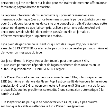
personnes qui me tombent sur le dos pour me traiter de menteur, affabulateur,
fornicateur, paysan breton terroriste.
Sa réponse intervenait dans un contexte qui pouvait ressembler à un
mensonge polémique (par sur ce forum mais dans la partie actualités connue
pour être depuis les origines de ce site une poubelle à troll), d'autant que cette
personne, d'après ce que j'ai compris, utilise a priori une solution Android
tierce (une Nvidia Shield), donc même pas sûr qu'elle ait jamais eu
effectivement un Player Pop entre ses mains...
Il y a plein de gens qui nous lisent ici, qui ont des Player Pop, vous seriez
aimable DE PARTICIPER, ça n'arrache pas un bras de vérifier par vous même et
d'envoyer un message du type :
Oui je confirme, le Player Pop a bien (ou n'a pas) une bande 5 Ghz
Si plusieurs personnes répondent de façon cohérente dans un sens ou un
autre... la question est DEFINITIVEMENT réglée.
Si le Player Pop sait effectivement se connecter en 5 Ghz, il faut séparer les
SSID (et même en dehors du Player Pop il est conseillé de toujours le faire) des
bandes 2.4 Ghz et 5 Ghz, et on connecte le Player en 5 Ghz car il y a de fortes
probabilités que les problèmes soient dûs à une connexion automatique à la
bande 2.4 Ghz
Si le Player Pop ne peut que se connecter en 2.4 Ghz, il n'y a pas d'autre
solution que le câble ou attendre le futur Player Free (premier