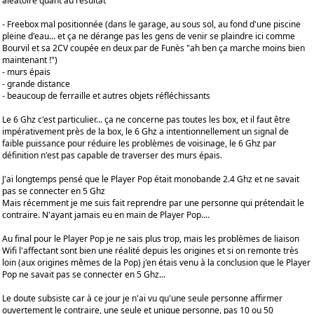
aléatoire quant au résultat
- Freebox mal positionnée (dans le garage, au sous sol, au fond d'une piscine
pleine d'eau... et ça ne dérange pas les gens de venir se plaindre ici comme
Bourvil et sa 2CV coupée en deux par de Funès "ah ben ça marche moins bien
maintenant !")
- murs épais
- grande distance
- beaucoup de ferraille et autres objets réfléchissants
Le 6 Ghz c'est particulier... ça ne concerne pas toutes les box, et il faut être
impérativement près de la box, le 6 Ghz a intentionnellement un signal de
faible puissance pour réduire les problèmes de voisinage, le 6 Ghz par
définition n'est pas capable de traverser des murs épais.
J'ai longtemps pensé que le Player Pop était monobande 2.4 Ghz et ne savait
pas se connecter en 5 Ghz
Mais récemment je me suis fait reprendre par une personne qui prétendait le
contraire. N'ayant jamais eu en main de Player Pop....
Au final pour le Player Pop je ne sais plus trop, mais les problèmes de liaison
Wifi l'affectant sont bien une réalité depuis les origines et si on remonte très
loin (aux origines mêmes de la Pop) j'en étais venu à la conclusion que le Player
Pop ne savait pas se connecter en 5 Ghz...
Le doute subsiste car à ce jour je n'ai vu qu'une seule personne affirmer
ouvertement le contraire, une seule et unique personne, pas 10 ou 50