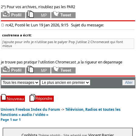
2°) Pour vos archives, n'oubliez pas les PAR2
rc42, Posté le: Lun 19 Jan 2026, 9:15
Sujet du message:
coolrenea a écrit:
J'ajoute pour info je n'utilise pas le palyer Pop j'utilise 2 Chromecast qui font
mieux
je trouve pas pratiqur l'utilistion Chromecast ,a la rigueur en depannage
Univers Freebox Index du Forum
->
Télévision, Radios et toutes les
fonctions « audio / vidéo »
Page
1
sur
1
CoolVista
Vincent Barrier
Thème phpbb
- Site adapté par