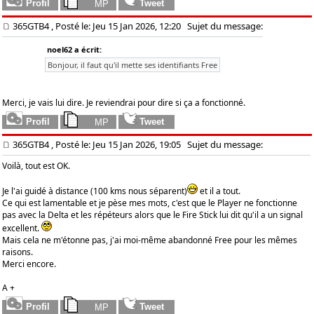
365GTB4
, Posté le: Jeu 15 Jan 2026, 12:20
Sujet du message:
noel62 a écrit:
Bonjour, il faut qu'il mette ses identifiants Free
Merci, je vais lui dire. Je reviendrai pour dire si ça a fonctionné.
365GTB4
, Posté le: Jeu 15 Jan 2026, 19:05
Sujet du message:
Voilà, tout est OK.
Je l'ai guidé à distance (100 kms nous séparent)
et il a tout.
Ce qui est lamentable et je pèse mes mots, c'est que le Player ne fonctionne
pas avec la Delta et les répéteurs alors que le Fire Stick lui dit qu'il a un signal
excellent.
Mais cela ne m'étonne pas, j'ai moi-même abandonné Free pour les mêmes
raisons.
Merci encore.
A +