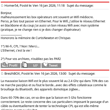
Homer54, Posté le: Ven 16 Jan 2026, 11:18
Sujet du message:
Bonjour,
malheureusement les box opérateurs ont souvent un Wifi médiocre.
Perso, je fais tout passer en Ethernet. Pour le Wifi, j'utilise le réseau Ethernet
en blackbone et du coup j'ai aussi un bon réseau Wifi avec mon système
(pratique, je ne change rien si je dois changer d'opérateur)
_________________
Honorons la mémoire de CurtisNewton et Chrispas
1°) Wi-Fi, CPL ? Non ! Merci...
L'Ethernet, c'est la vie !
2°) Pour vos archives, n'oubliez pas les PAR2
BreizhBOX, Posté le: Ven 16 Jan 2026, 13:00
Sujet du message:
La mauvaise liaison Wifi est le plus souvent lié au 2.4 Ghz qui dans 70% des cas
ne marche pas/plus et ou fout le borde...avec des effets collatéraux comme le
brouillage du Bluetooth, des appareils domotique zigbee...
Dans 60-70% des cas, on va dire que la liaison en 5 Ghz fonctionne
correctement. Le reste concerne des cas particuliers imposant le passage d'un
câble ou éventuellement de tenter la technologie CPL qui est elle-même