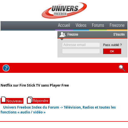
Accueil
Videos
Forums
Freezone
Freezone
S'inscrire
Pass oublié ?
Netflix sur Fire Stick TV sans Player Free
Univers Freebox Index du Forum
Télévision, Radios et toutes les
->
fonctions « audio / vidéo »