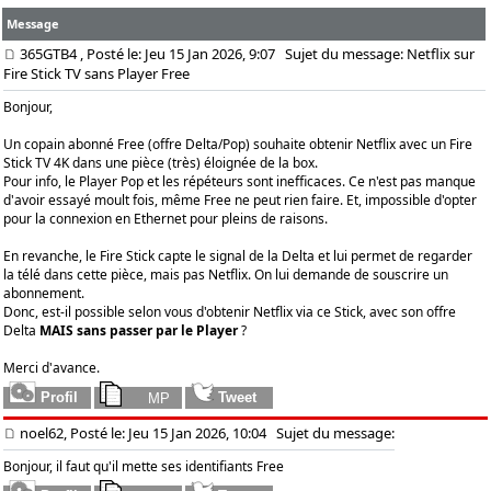
Message
365GTB4
, Posté le: Jeu 15 Jan 2026, 9:07
Sujet du message: Netflix sur
Fire Stick TV sans Player Free
Bonjour,
Un copain abonné Free (offre Delta/Pop) souhaite obtenir Netflix avec un Fire
Stick TV 4K dans une pièce (très) éloignée de la box.
Pour info, le Player Pop et les répéteurs sont inefficaces. Ce n'est pas manque
d'avoir essayé moult fois, même Free ne peut rien faire. Et, impossible d'opter
pour la connexion en Ethernet pour pleins de raisons.
En revanche, le Fire Stick capte le signal de la Delta et lui permet de regarder
la télé dans cette pièce, mais pas Netflix. On lui demande de souscrire un
abonnement.
Donc, est-il possible selon vous d'obtenir Netflix via ce Stick, avec son offre
Delta
MAIS sans passer par le Player
?
Merci d'avance.
noel62, Posté le: Jeu 15 Jan 2026, 10:04
Sujet du message:
Bonjour, il faut qu'il mette ses identifiants Free